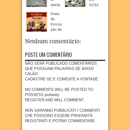
Camp
Loure
inicia
GOIA
anha
nço e
constr
NA
de
ampli
Festa
ução
INAU
Multiv
a
de
de
GURA
acinaç
oferta
Povoa
nova
NOVO
ão
de
ção de
escola
CMEI
para
educa
São
públic
EM
crianç
ção
Loure
Nenhum comentário:
a com
POVO
as e
infanti
nço
piscin
AÇÃO
adoles
l em
celebr
a e
DE
POSTE UM COMENTÁRIO
centes
Goian
a fé,
quadr
SÃO
meno
a
tradiç
a em
LOUR
NÃO SERÁ PUBLICADO COMENTÁRIOS
res de
ão e
04
Aug
2026
Povoa
ENÇO
QUE POSSUAM PALAVRAS DE BAIXO
15
cultur
ção de
CALÃO.
anos
07
Aug
2026
a na
São
CADASTRE-SE E COMENTE A VONTADE.
comu
04
Aug
2026
Loure
nidad
nço
NO COMMENTS WILL BE POSTED TO
e
POSSESS profanity.
07
Aug
2026
quilo
REGISTER AND WILL COMMENT.
mbola
de
NON SARANNO PUBBLICATI I COMMENTI
Goian
CHE POSSONO ESSERE PROFANITÀ.
a
REGISTRATI E POTRAI COMMENTARE.
07
Aug
2026