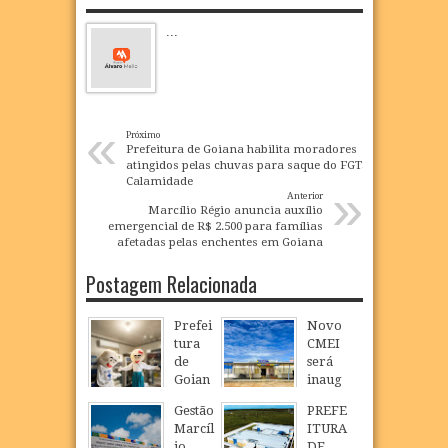
...
«
Próximo
Prefeitura de Goiana habilita moradores
atingidos pelas chuvas para saque do FGTS
Calamidade
»
Anterior
Marcílio Régio anuncia auxílio
emergencial de R$ 2.500 para famílias
afetadas pelas enchentes em Goiana
Postagem Relacionada
Prefei
Novo
tura
CMEI
de
será
Goian
inaug
a
urado
Gestão
PREFE
realiz
em
Marcíl
ITURA
a
São
io
DE