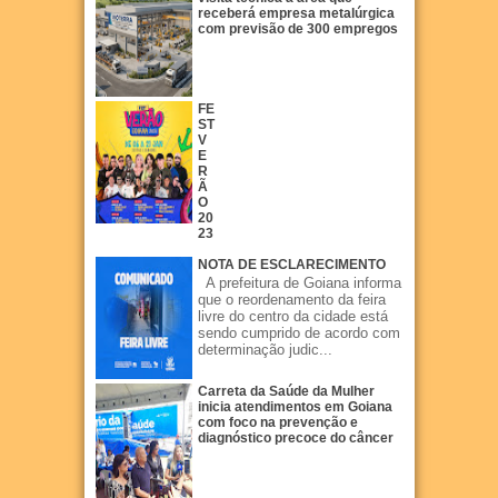
receberá empresa metalúrgica
com previsão de 300 empregos
FE
ST
V
E
R
Ã
O
20
23
NOTA DE ESCLARECIMENTO
A prefeitura de Goiana informa
que o reordenamento da feira
livre do centro da cidade está
sendo cumprido de acordo com
determinação judic...
Carreta da Saúde da Mulher
inicia atendimentos em Goiana
com foco na prevenção e
diagnóstico precoce do câncer