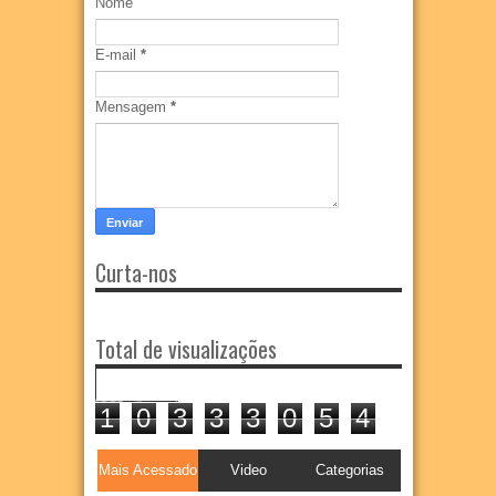
Nome
E-mail
*
Mensagem
*
Curta-nos
Total de visualizações
1
0
3
3
3
0
5
4
Mais Acessado
Video
Categorias