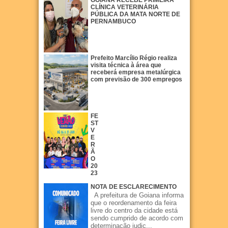
CLÍNICA VETERINÁRIA
PÚBLICA DA MATA NORTE DE
PERNAMBUCO
Prefeito Marcílio Régio realiza
visita técnica à área que
receberá empresa metalúrgica
com previsão de 300 empregos
FE
ST
V
E
R
Ã
O
20
23
NOTA DE ESCLARECIMENTO
A prefeitura de Goiana informa
que o reordenamento da feira
livre do centro da cidade está
sendo cumprido de acordo com
determinação judic...