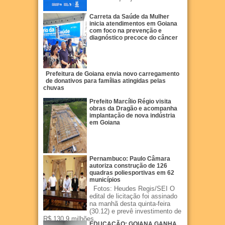
Carreta da Saúde da Mulher
inicia atendimentos em Goiana
com foco na prevenção e
diagnóstico precoce do câncer
Prefeitura de Goiana envia novo carregamento
de donativos para famílias atingidas pelas
chuvas
Prefeito Marcílio Régio visita
obras da Dragão e acompanha
implantação de nova indústria
em Goiana
Pernambuco: Paulo Câmara
autoriza construção de 126
quadras poliesportivas em 62
municípios
Fotos: Heudes Regis/SEI O
edital de licitação foi assinado
na manhã desta quinta-feira
(30.12) e prevê investimento de
R$ 130,9 milhões.
EDUCAÇÃO: GOIANA GANHA