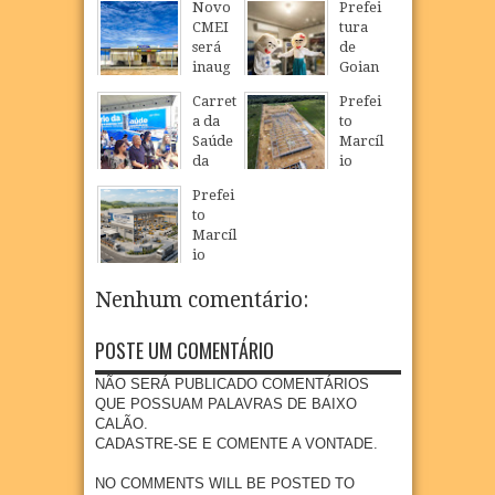
Novo
Prefei
CMEI
tura
será
de
inaug
Goian
urado
a
Carret
Prefei
em
realiz
a da
to
São
a
Saúde
Marcíl
Loure
Camp
da
io
nço e
anha
Mulhe
Régio
ampli
de
Prefei
r
visita
a
Multiv
to
inicia
obras
oferta
acinaç
Marcíl
atendi
da
de
ão
io
mento
Dragã
educa
para
Régio
s em
o e
ção
crianç
realiz
Nenhum comentário:
Goian
acom
infanti
as e
a
a com
panha
l em
adoles
visita
foco
impla
POSTE UM COMENTÁRIO
Goian
centes
técnic
na
ntação
a
meno
a à
preve
de
NÃO SERÁ PUBLICADO COMENTÁRIOS
res de
área
04
Aug
2026
nção e
nova
QUE POSSUAM PALAVRAS DE BAIXO
15
que
diagn
indúst
CALÃO.
anos
receb
óstico
ria em
CADASTRE-SE E COMENTE A VONTADE.
erá
04
Aug
2026
preco
Goian
empr
ce do
a
NO COMMENTS WILL BE POSTED TO
esa