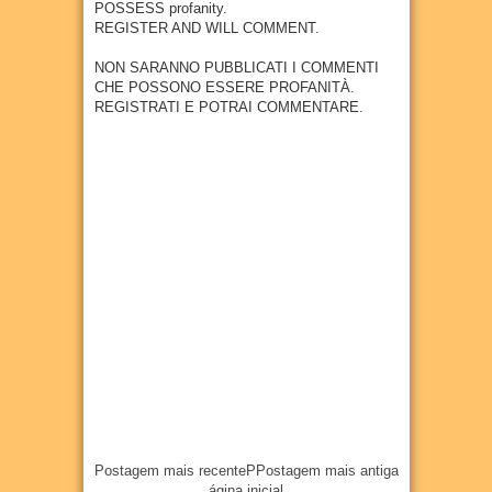
câncer
POSSESS profanity.
27
Jul
2026
metal
REGISTER AND WILL COMMENT.
27
Jul
2026
úrgica
com
NON SARANNO PUBBLICATI I COMMENTI
previs
CHE POSSONO ESSERE PROFANITÀ.
ão de
REGISTRATI E POTRAI COMMENTARE.
300
empr
egos
20
Jul
2026
Postagem mais recente
P
Postagem mais antiga
ágina inicial