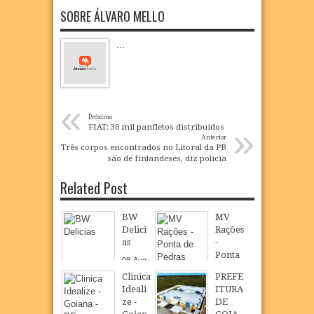
SOBRE ÁLVARO MELLO
...
«
Próximo
»
FIAT: 30 mil panfletos distribuídos
Anterior
Três corpos encontrados no Litoral da PB
são de finlandeses, diz polícia
Related Post
BW
MV
Delici
Rações
as
-
Ponta
08
Aug
de
2026
Clinica
PREFE
Pedra
Ideali
ITURA
s
ze -
DE
08
Aug
2026