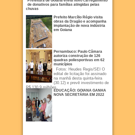
Prefeitura de Goiana envia novo carregamento
de donativos para famílias atingidas pelas
chuvas
Prefeito Marcílio Régio visita
obras da Dragão e acompanha
implantação de nova indústria
em Goiana
Pernambuco: Paulo Câmara
autoriza construção de 126
quadras poliesportivas em 62
municípios
Fotos: Heudes Regis/SEI O
edital de licitação foi assinado
na manhã desta quinta-feira
(30.12) e prevê investimento de
R$ 130,9 milhões.
EDUCAÇÃO: GOIANA GANHA
NOVA SECRETÁRIA EM 2022