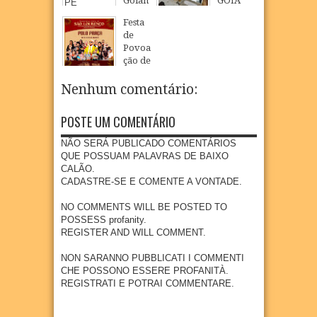
Goian
GOIA
a - PE
NA
Festa
INAU
08
Aug
2026
de
GURA
Povoa
NOVO
ção de
CMEI
São
EM
Loure
Nenhum comentário:
POVO
nço
AÇÃO
celebr
DE
POSTE UM COMENTÁRIO
a fé,
SÃO
tradiç
LOUR
NÃO SERÁ PUBLICADO COMENTÁRIOS
ão e
ENÇO
QUE POSSUAM PALAVRAS DE BAIXO
cultur
CALÃO.
07
Aug
2026
a na
CADASTRE-SE E COMENTE A VONTADE.
comu
nidad
NO COMMENTS WILL BE POSTED TO
e
POSSESS profanity.
quilo
REGISTER AND WILL COMMENT.
mbola
de
NON SARANNO PUBBLICATI I COMMENTI
Goian
CHE POSSONO ESSERE PROFANITÀ.
a
REGISTRATI E POTRAI COMMENTARE.
07
Aug
2026