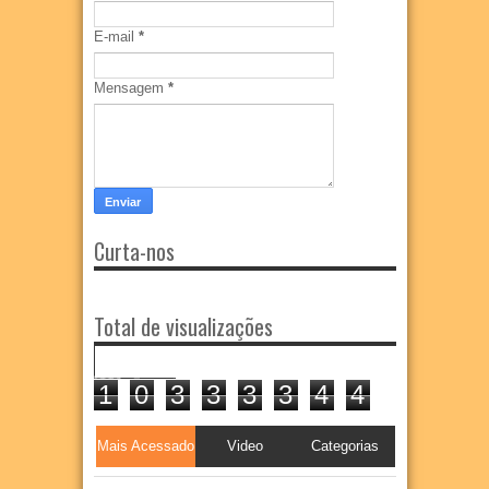
E-mail
*
Mensagem
*
Curta-nos
Total de visualizações
1
0
3
3
3
3
4
4
Mais Acessado
Video
Categorias