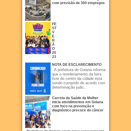
com previsão de 300 empregos
FE
ST
V
E
R
Ã
O
20
23
NOTA DE ESCLARECIMENTO
A prefeitura de Goiana informa
que o reordenamento da feira
livre do centro da cidade está
sendo cumprido de acordo com
determinação judic...
Carreta da Saúde da Mulher
inicia atendimentos em Goiana
com foco na prevenção e
diagnóstico precoce do câncer