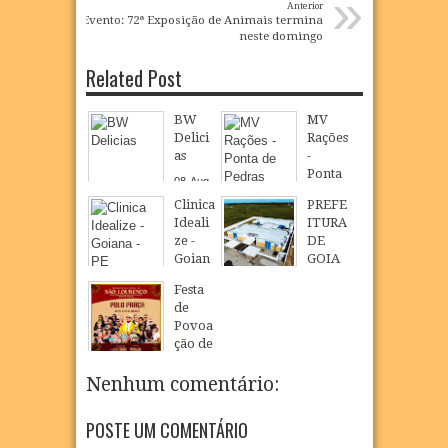
»
Anterior
Evento: 72ª Exposição de Animais termina
neste domingo
Related Post
BW
MV
Delici
Rações
as
-
Ponta
08
Aug
de
2026
Clinica
PREFE
Pedra
Ideali
ITURA
s
ze -
DE
08
Aug
2026
Goian
GOIA
a - PE
NA
Festa
INAU
08
Aug
2026
de
GURA
Povoa
NOVO
ção de
CMEI
São
EM
Loure
Nenhum comentário:
POVO
nço
AÇÃO
celebr
DE
POSTE UM COMENTÁRIO
a fé,
SÃO