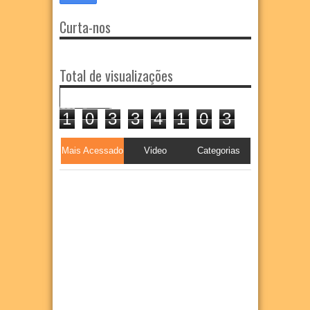
Curta-nos
Total de visualizações
1
0
3
3
4
1
0
3
Mais Acessado
Video
Categorias