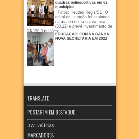
quadras poliesportivas em 62
municípios
Fotos: Heudes Regis/SEI O
edital de licitação foi assinado
na manhã desta quinta-feira
(30.12) e prevê investimento de
R$ 130,9 milhões.
EDUCAÇÃO: GOIANA GANHA
NOVA SECRETÁRIA EM 2022
TRANSLATE
POSTAGEM EM DESTAQUE
BW Delicias
MARCADORES