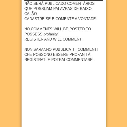
tradiç
LOUR
NÃO SERÁ PUBLICADO COMENTÁRIOS
ão e
ENÇO
QUE POSSUAM PALAVRAS DE BAIXO
cultur
CALÃO.
07
Aug
2026
a na
CADASTRE-SE E COMENTE A VONTADE.
comu
nidad
NO COMMENTS WILL BE POSTED TO
e
POSSESS profanity.
quilo
REGISTER AND WILL COMMENT.
mbola
de
NON SARANNO PUBBLICATI I COMMENTI
Goian
CHE POSSONO ESSERE PROFANITÀ.
a
REGISTRATI E POTRAI COMMENTARE.
07
Aug
2026