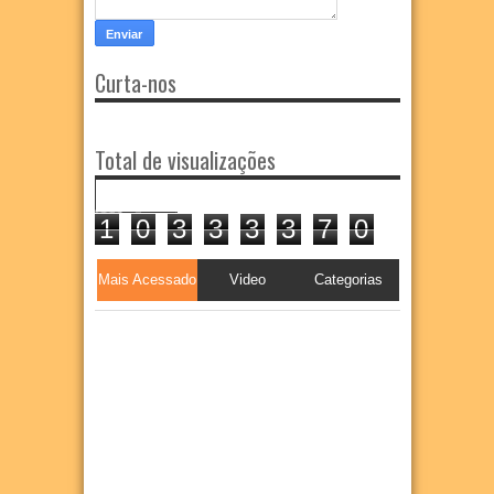
Curta-nos
Total de visualizações
1
0
3
3
3
3
7
0
Mais Acessado
Video
Categorias