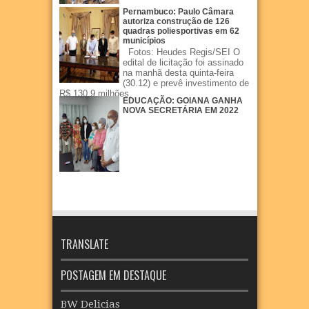
Pernambuco: Paulo Câmara
autoriza construção de 126
quadras poliesportivas em 62
municípios
Fotos: Heudes Regis/SEI O
edital de licitação foi assinado
na manhã desta quinta-feira
(30.12) e prevê investimento de
R$ 130,9 milhões.
EDUCAÇÃO: GOIANA GANHA
NOVA SECRETÁRIA EM 2022
TRANSLATE
POSTAGEM EM DESTAQUE
BW Delicias