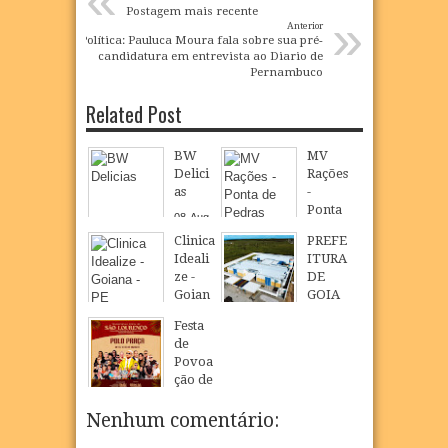
Postagem mais recente
»
Anterior
Política: Pauluca Moura fala sobre sua pré-
candidatura em entrevista ao Diario de
Pernambuco
Related Post
BW
MV
Delici
Rações
as
-
Ponta
08
Aug
de
2026
Clinica
PREFE
Pedra
Ideali
ITURA
s
ze -
DE
08
Aug
2026
Goian
GOIA
a - PE
NA
Festa
INAU
08
Aug
2026
de
GURA
Povoa
NOVO
ção de
CMEI
São
EM
Loure
Nenhum comentário:
POVO
nço
AÇÃO