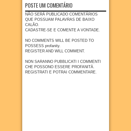
celebr
DE
POSTE UM COMENTÁRIO
a fé,
SÃO
tradiç
LOUR
NÃO SERÁ PUBLICADO COMENTÁRIOS
ão e
ENÇO
QUE POSSUAM PALAVRAS DE BAIXO
cultur
CALÃO.
07
Aug
2026
a na
CADASTRE-SE E COMENTE A VONTADE.
comu
nidad
NO COMMENTS WILL BE POSTED TO
e
POSSESS profanity.
quilo
REGISTER AND WILL COMMENT.
mbola
de
NON SARANNO PUBBLICATI I COMMENTI
Goian
CHE POSSONO ESSERE PROFANITÀ.
a
REGISTRATI E POTRAI COMMENTARE.
07
Aug
2026