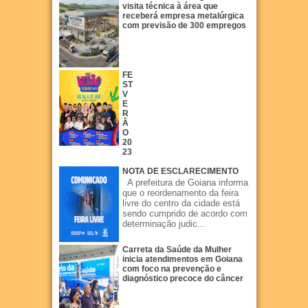
visita técnica à área que
receberá empresa metalúrgica
com previsão de 300 empregos
FE
ST
V
E
R
Ã
O
20
23
NOTA DE ESCLARECIMENTO
A prefeitura de Goiana informa
que o reordenamento da feira
livre do centro da cidade está
sendo cumprido de acordo com
determinação judic...
Carreta da Saúde da Mulher
inicia atendimentos em Goiana
com foco na prevenção e
diagnóstico precoce do câncer