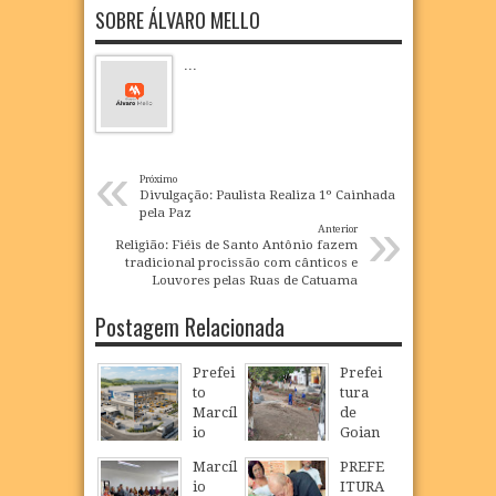
SOBRE ÁLVARO MELLO
...
«
Próximo
Divulgação: Paulista Realiza 1º Cainhada
pela Paz
»
Anterior
Religião: Fiéis de Santo Antônio fazem
tradicional procissão com cânticos e
Louvores pelas Ruas de Catuama
Postagem Relacionada
Prefei
Prefei
to
tura
Marcíl
de
io
Goian
Régio
a
Marcíl
PREFE
realiz
inicia
io
ITURA
a
reestr