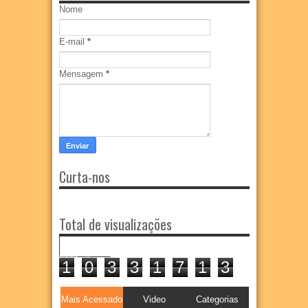
Nome
E-mail
*
Mensagem
*
Curta-nos
Total de visualizações
1
0
3
3
1
7
1
3
Mais Acessado
Video
Categorias