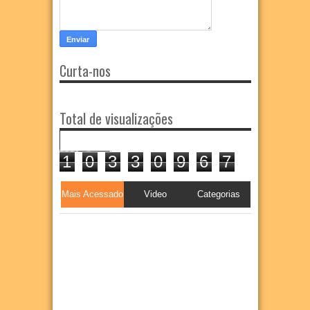
Curta-nos
Total de visualizações
1
0
3
3
0
9
6
7
Mais Acessado
Video
Categorias