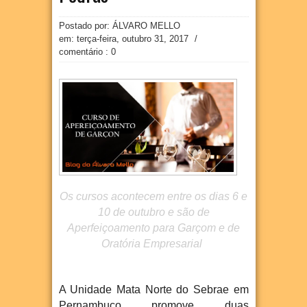
Postado por: ÁLVARO MELLO
em:
terça-feira, outubro 31, 2017
/
comentário : 0
Os cursos acontecem entre os dias 6 e
10 de outubro e são de
Aperfeiçoamento para Garçom e de
Oratória Empresarial
A Unidade Mata Norte do Sebrae em
Pernambuco promove duas