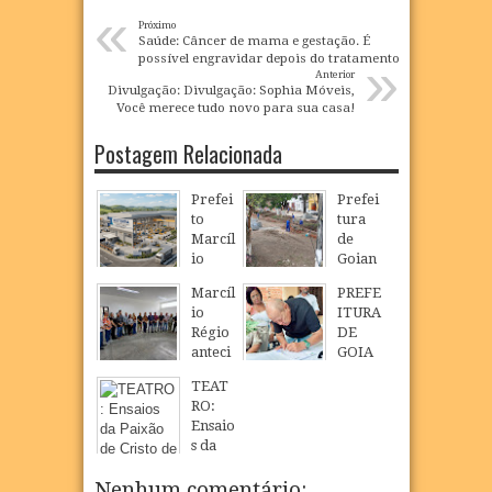
«
Próximo
Saúde: Câncer de mama e gestação. É
»
possível engravidar depois do tratamento?
Anterior
Divulgação: Divulgação: Sophia Móveis,
Você merece tudo novo para sua casa!
Postagem Relacionada
Prefei
Prefei
to
tura
Marcíl
de
io
Goian
Régio
a
Marcíl
PREFE
realiz
inicia
io
ITURA
a
reestr
Régio
DE
visita
uturaç
anteci
GOIA
técnic
ão da
pa
NA
a à
Praça
TEAT
salári
TRAN
área
Rio
RO:
os e
SFOR
que
Branc
Ensaio
injeta
MA
receb
o, no
s da
R$ 30
ÁREA
erá
Baldo
Paixã
milhõ
PÚBLI
empr
do Rio
o de
Nenhum comentário:
es na
CA DO