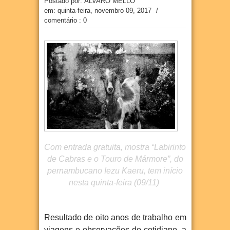
Postado por: ÁLVARO MELLO
em:
quinta-feira, novembro 09, 2017
/
comentário : 0
Com entrada gratuita, mostra “Labirinto
de Cabras e o Touro de Mármore”, do
pernambucano Iezu Kaeru, tem início
nesta quinta-feira (09/11)
Resultado de oito anos de trabalho em
viagens e observações do cotidiano, a