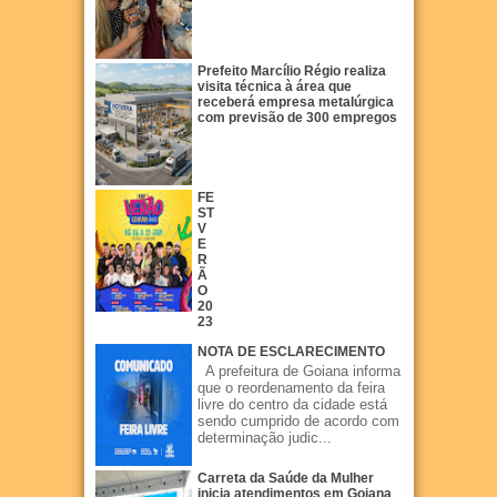
Prefeito Marcílio Régio realiza
visita técnica à área que
receberá empresa metalúrgica
com previsão de 300 empregos
FE
ST
V
E
R
Ã
O
20
23
NOTA DE ESCLARECIMENTO
A prefeitura de Goiana informa
que o reordenamento da feira
livre do centro da cidade está
sendo cumprido de acordo com
determinação judic...
Carreta da Saúde da Mulher
inicia atendimentos em Goiana