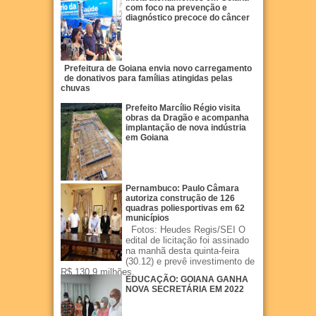
com foco na prevenção e
diagnóstico precoce do câncer
Prefeitura de Goiana envia novo carregamento
de donativos para famílias atingidas pelas
chuvas
Prefeito Marcílio Régio visita
obras da Dragão e acompanha
implantação de nova indústria
em Goiana
Pernambuco: Paulo Câmara
autoriza construção de 126
quadras poliesportivas em 62
municípios
Fotos: Heudes Regis/SEI O
edital de licitação foi assinado
na manhã desta quinta-feira
(30.12) e prevê investimento de
R$ 130,9 milhões.
EDUCAÇÃO: GOIANA GANHA
NOVA SECRETÁRIA EM 2022