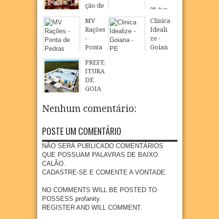
ção de
08
Aug
São
2026
MV
Clinica
Loure
Rações
Ideali
nço
-
ze -
celebr
Ponta
Goian
a fé,
de
a - PE
tradiç
PREFE
Pedra
ão e
08
Aug
2026
ITURA
s
cultur
DE
a na
08
Aug
2026
GOIA
comu
NA
nidad
INAU
Nenhum comentário:
e
GURA
quilo
NOVO
POSTE UM COMENTÁRIO
mbola
CMEI
de
EM
NÃO SERÁ PUBLICADO COMENTÁRIOS
Goian
POVO
QUE POSSUAM PALAVRAS DE BAIXO
a
AÇÃO
CALÃO.
DE
07
Aug
2026
CADASTRE-SE E COMENTE A VONTADE.
SÃO
LOUR
NO COMMENTS WILL BE POSTED TO
ENÇO
POSSESS profanity.
REGISTER AND WILL COMMENT.
07
Aug
2026