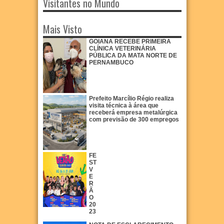
Visitantes no Mundo
Mais Visto
GOIANA RECEBE PRIMEIRA
CLÍNICA VETERINÁRIA
PÚBLICA DA MATA NORTE DE
PERNAMBUCO
Prefeito Marcílio Régio realiza
visita técnica à área que
receberá empresa metalúrgica
com previsão de 300 empregos
FE
ST
V
E
R
Ã
O
20
23