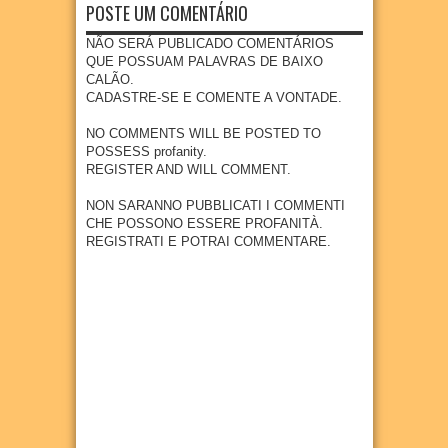
a e
de
POSTE UM COMENTÁRIO
mbola
anha
quadr
educa
de
de
a em
ção
NÃO SERÁ PUBLICADO COMENTÁRIOS
Goian
Multiv
Povoa
infanti
QUE POSSUAM PALAVRAS DE BAIXO
a
acinaç
ção de
l em
CALÃO.
ão
07
Aug
2026
São
Goian
CADASTRE-SE E COMENTE A VONTADE.
para
Loure
a
crianç
nço
NO COMMENTS WILL BE POSTED TO
04
Aug
2026
as e
POSSESS profanity.
07
Aug
2026
adoles
REGISTER AND WILL COMMENT.
centes
meno
NON SARANNO PUBBLICATI I COMMENTI
res de
CHE POSSONO ESSERE PROFANITÀ.
15
REGISTRATI E POTRAI COMMENTARE.
anos
04
Aug
2026