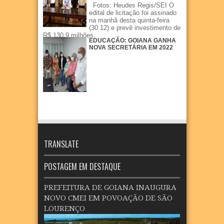
Fotos: Heudes Regis/SEI O
edital de licitação foi assinado
na manhã desta quinta-feira
(30.12) e prevê investimento de
R$ 130,9 milhões.
EDUCAÇÃO: GOIANA GANHA
NOVA SECRETÁRIA EM 2022
TRANSLATE
POSTAGEM EM DESTAQUE
PREFEITURA DE GOIANA INAUGURA
NOVO CMEI EM POVOAÇÃO DE SÃO
LOURENÇO