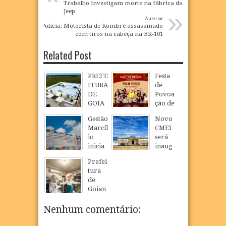
Trabalho investigam morte na fábrica da
»
Jeep
Anterior
Polícia: Motorista de Kombi é assassinado
com tiros na cabeça na BR-101
Related Post
PREFE
Festa
ITURA
de
DE
Povoa
GOIA
ção de
NA
São
Gestão
Novo
INAU
Loure
Marcíl
CMEI
GURA
nço
io
será
NOVO
celebr
inicia
inaug
CMEI
a fé,
constr
urado
EM
tradiç
Prefei
ução
em
POVO
ão e
tura
de
São
AÇÃO
cultur
de
nova
Loure
DE
a na
Goian
escola
nço e
SÃO
comu
a
públic
ampli
LOUR
nidad
realiz
Nenhum comentário:
a com
a
ENÇO
e
a
piscin
oferta
quilo
Camp
07
Aug
2026