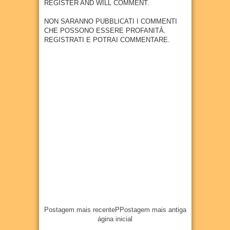
REGISTER AND WILL COMMENT.
27
Jul
2026
úrgica
com
NON SARANNO PUBBLICATI I COMMENTI
previs
CHE POSSONO ESSERE PROFANITÀ.
ão de
REGISTRATI E POTRAI COMMENTARE.
300
empr
egos
20
Jul
2026
Postagem mais recente
P
Postagem mais antiga
ágina inicial