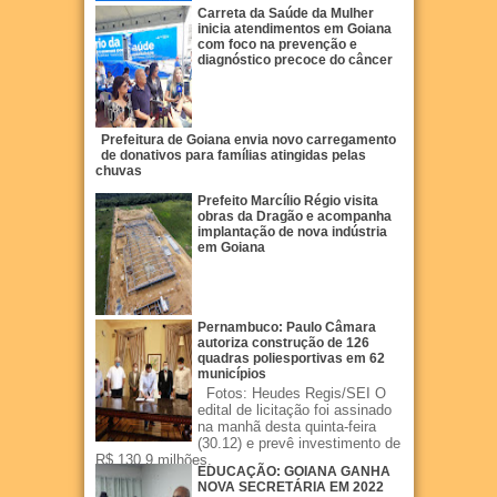
Carreta da Saúde da Mulher
inicia atendimentos em Goiana
com foco na prevenção e
diagnóstico precoce do câncer
Prefeitura de Goiana envia novo carregamento
de donativos para famílias atingidas pelas
chuvas
Prefeito Marcílio Régio visita
obras da Dragão e acompanha
implantação de nova indústria
em Goiana
Pernambuco: Paulo Câmara
autoriza construção de 126
quadras poliesportivas em 62
municípios
Fotos: Heudes Regis/SEI O
edital de licitação foi assinado
na manhã desta quinta-feira
(30.12) e prevê investimento de
R$ 130,9 milhões.
EDUCAÇÃO: GOIANA GANHA
NOVA SECRETÁRIA EM 2022