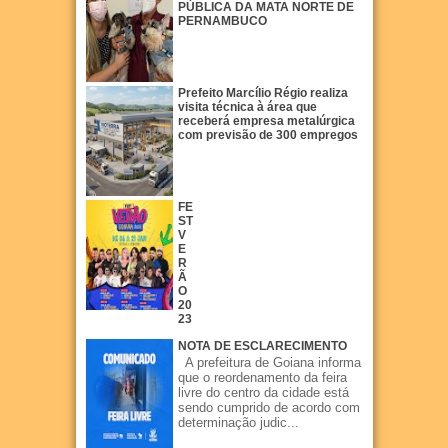
PÚBLICA DA MATA NORTE DE
PERNAMBUCO
Prefeito Marcílio Régio realiza
visita técnica à área que
receberá empresa metalúrgica
com previsão de 300 empregos
FE
ST
V
E
R
Ã
O
20
23
NOTA DE ESCLARECIMENTO
A prefeitura de Goiana informa
que o reordenamento da feira
livre do centro da cidade está
sendo cumprido de acordo com
determinação judic...