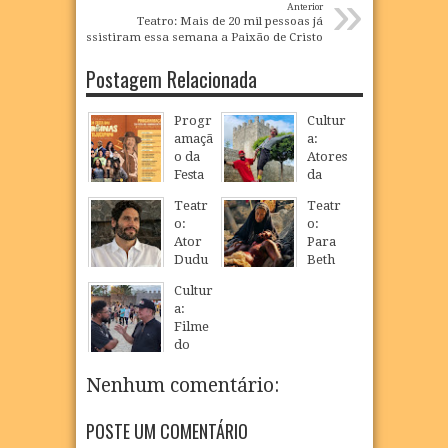
»
Anterior
Teatro: Mais de 20 mil pessoas já
assistiram essa semana a Paixão de Cristo
Postagem Relacionada
Progr
Cultur
amaçã
a:
o da
Atores
Festa
da
33ª
Paixã
Teatr
Teatr
Festa
o de
o:
o:
das
Cristo
Ator
Para
Heroi
de
Dudu
Beth
nas de
Nova
Azeve
Goula
Tajuc
Jerusa
Cultur
do
rt,
upapo
lém
a:
grava
interp
come
Filme
17
Apr
2026
filme
retar
mora
do
para
Maria
m Dia
cineast
Paixã
é
do
a
Nenhum comentário:
o de
celebr
Circo
Rogér
Cristo
ar a
io
27
Mar
2024
de
força
POSTE UM COMENTÁRIO
Sagui
Nova
do