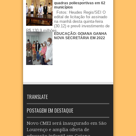
quadras poliesportivas em 62
municípios
Fotos: Heudes Regis/SEI O
edital de licitação foi assinado
na manhã desta quinta-feira
(30.12) e prevê investimento de
R$ 130,9 milhões.
EDUCAÇÃO: GOIANA GANHA
NOVA SECRETÁRIA EM 2022
TRANSLATE
POSTAGEM EM DESTAQUE
Novo CMEI será inaugurado em São
Lourenço e amplia oferta de
educação infantil em Goiana