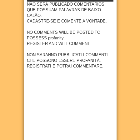
contar
Jerusa
femini
NÃO SERÁ PUBLICADO COMENTÁRIOS
á
lém
no e a
QUE POSSUAM PALAVRAS DE BAIXO
históri
devoç
CALÃO.
14
Jan
2026
a da
ão
CADASTRE-SE E COMENTE A VONTADE.
Paixã
cristã
o de
NO COMMENTS WILL BE POSTED TO
14
Jan
2026
Cristo
POSSESS profanity.
de
REGISTER AND WILL COMMENT.
Nova
Jerusa
NON SARANNO PUBBLICATI I COMMENTI
lém
CHE POSSONO ESSERE PROFANITÀ.
REGISTRATI E POTRAI COMMENTARE.
11
Apr
2024