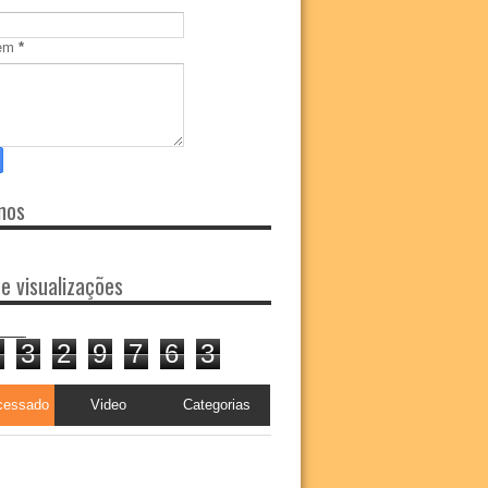
em
*
nos
de visualizações
3
2
9
7
6
3
cessado
Video
Categorias