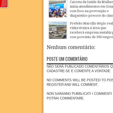
Carreta da Saúde da Mulhe
inicia atendimentos em Goi
com foco na prevenção e
diagnóstico precoce do cân
27
Jul
2026
Prefeito Marcílio Régio real
visita técnica à área que
receberá empresa metalúrg
com previsão de 300 empr
20
Jul
2026
Nenhum comentário:
POSTE UM COMENTÁRIO
NÃO SERÁ PUBLICADO COMENTÁRIOS Q
CADASTRE-SE E COMENTE A VONTADE.
NO COMMENTS WILL BE POSTED TO POSSE
REGISTER AND WILL COMMENT.
NON SARANNO PUBBLICATI I COMMENTI
POTRAI COMMENTARE.