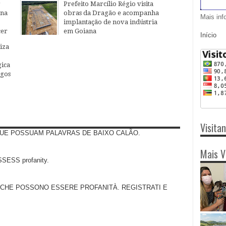
04
Aug
2026
r
Prefeito Marcílio Régio visita
ana
obras da Dragão e acompanha
Mais inf
implantação de nova indústria
cer
em Goiana
Início
27
Jul
2026
iza
ica
egos
Visita
UE POSSUAM PALAVRAS DE BAIXO CALÃO.
Mais V
SS profanity.
 CHE POSSONO ESSERE PROFANITÀ. REGISTRATI E