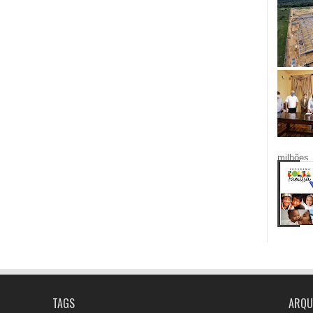
milhões.
TAGS
ARQU