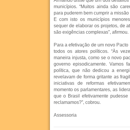
Armando disse que um dos desafios é 
municípios. “Muitos ainda são care
para puderem bem cumprir a missão q
E com isto os municípios menores
sequer de elaborar os projetos, de a
são exigências complexas”, afirmou.
Para a efetivação de um novo Pacto
todos os atores políticos. “Às v
maneira injusta, como se o novo pact
governo episodicamente. Vamos fa
política, que não dedicou a energ
revelavam de forma gritante as frag
iniciativas de reformas efetiva
momento os parlamentares, as lidera
que o Brasil efetivamente pudesse
reclamamos?”, cobrou.
Assessoria