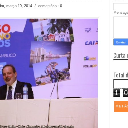
eira, março 19, 2014
/
comentário : 0
Mensag
Curta-
Total 
1
0
Mais A