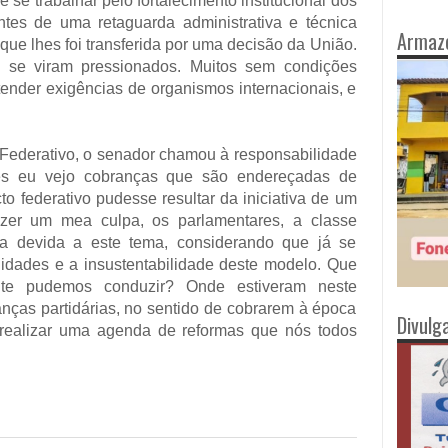
se trabalhar pelo fortalecimento institucional dos
ntes de uma retaguarda administrativa e técnica
Armaz
ue lhes foi transferida por uma decisão da União.
 se viram pressionados. Muitos sem condições
tender exigências de organismos internacionais, e
 Federativo, o senador chamou à responsabilidade
ezes eu vejo cobranças que são endereçadas de
o federativo pudesse resultar da iniciativa de um
zer um mea culpa, os parlamentares, a classe
ia devida a este tema, considerando que já se
ilidades e a insustentabilidade deste modelo. Que
mente pudemos conduzir? Onde estiveram neste
nças partidárias, no sentido de cobrarem à época
Divulg
 realizar uma agenda de reformas que nós todos