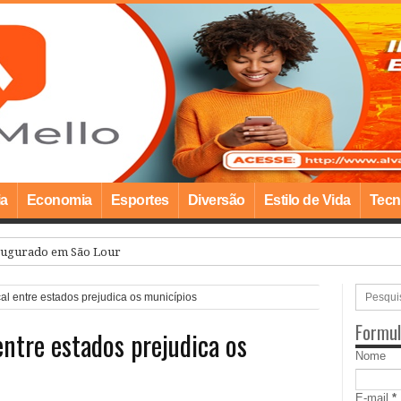
ia
Economia
Esportes
Diversão
Estilo de Vida
Tecn
ugurado em São Lourenço e amplia oferta de educação infantil
al entre estados prejudica os municípios
Formul
entre estados prejudica os
Nome
E-mail
*