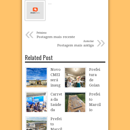
...
«
Próximo
»
Postagem mais recente
Anterior
Postagem mais antiga
Related Post
Novo
Prefei
CMEI
tura
será
de
inaug
Goian
urado
a
Carret
Prefei
em
realiz
a da
to
São
a
Saúde
Marcíl
Loure
Camp
da
io
nço e
anha
Mulhe
Régio
ampli
de
Prefei
r
visita
a
Multiv
to
inicia
obras
oferta
acinaç
Marcíl