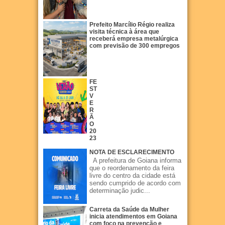
Prefeito Marcílio Régio realiza
visita técnica à área que
receberá empresa metalúrgica
com previsão de 300 empregos
FE
ST
V
E
R
Ã
O
20
23
NOTA DE ESCLARECIMENTO
A prefeitura de Goiana informa
que o reordenamento da feira
livre do centro da cidade está
sendo cumprido de acordo com
determinação judic...
Carreta da Saúde da Mulher
inicia atendimentos em Goiana
com foco na prevenção e