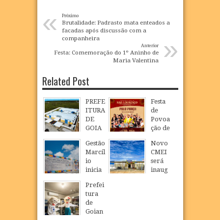
«
Próximo
Brutalidade: Padrasto mata enteados a
facadas após discussão com a
»
companheira
Anterior
Festa: Comemoração do 1º Aninho de
Maria Valentina
Related Post
PREFE
Festa
ITURA
de
DE
Povoa
GOIA
ção de
NA
São
Gestão
Novo
INAU
Loure
Marcíl
CMEI
GURA
nço
io
será
NOVO
celebr
inicia
inaug
CMEI
a fé,
constr
urado
EM
tradiç
Prefei
ução
em
POVO
ão e
tura
de
São
AÇÃO
cultur
de
nova
Loure
DE
a na
Goian
escola
nço e
SÃO
comu