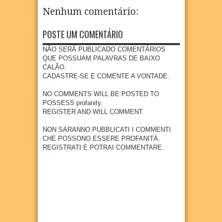
a
públic
ampli
LOUR
nidad
realiz
Nenhum comentário:
a com
a
ENÇO
e
a
piscin
oferta
quilo
Camp
07
Aug
2026
a e
de
POSTE UM COMENTÁRIO
mbola
anha
quadr
educa
de
de
a em
ção
NÃO SERÁ PUBLICADO COMENTÁRIOS
Goian
Multiv
Povoa
infanti
QUE POSSUAM PALAVRAS DE BAIXO
a
acinaç
ção de
l em
CALÃO.
ão
07
Aug
2026
São
Goian
CADASTRE-SE E COMENTE A VONTADE.
para
Loure
a
crianç
nço
NO COMMENTS WILL BE POSTED TO
04
Aug
2026
as e
POSSESS profanity.
07
Aug
2026
adoles
REGISTER AND WILL COMMENT.
centes
meno
NON SARANNO PUBBLICATI I COMMENTI
res de
CHE POSSONO ESSERE PROFANITÀ.
15
REGISTRATI E POTRAI COMMENTARE.
anos
04
Aug
2026