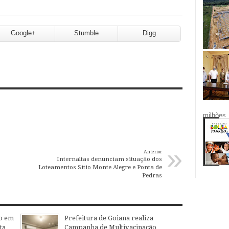
Google+
Stumble
Digg
milhões.
»
Anterior
Internaltas denunciam situação dos
Loteamentos Sitio Monte Alegre e Ponta de
Pedras
o em
Prefeitura de Goiana realiza
ta
Campanha de Multivacinação