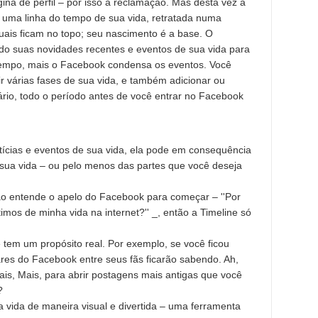
ágina de perfil – por isso a reclamação. Mas desta vez a
 uma linha do tempo de sua vida, retratada numa
uais ficam no topo; seu nascimento é a base. O
o suas novidades recentes e eventos de sua vida para
 tempo, mais o Facebook condensa os eventos. Você
várias fases de sua vida, e também adicionar ou
rio, todo o período antes de você entrar no Facebook
tícias e eventos de sua vida, ela pode em consequência
e sua vida – ou pelo menos das partes que você deseja
ão entende o apelo do Facebook para começar – ''Por
timos de minha vida na internet?'' _, então a Timeline só
tem um propósito real. Por exemplo, se você ficou
res do Facebook entre seus fãs ficarão sabendo. Ah,
ais, Mais, para abrir postagens mais antigas que você
?
 vida de maneira visual e divertida – uma ferramenta