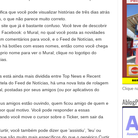
ica que você pode visualizar histórias de três dias atrás
, o que não parece muito correto.
site que já é bastante confuso. Você teve de descobrir
io Facebook: o Mural, no qual você posta as novidades
am comentários para você, e o Feed de Notícias, em
ão há botões com esses nomes, então como você chega
prio nome para ver o Mural; clique no logotipo do
ias.
s está ainda mais dividida entre Top News e Recent
da tela do Feed de Notícias, há uma nova lista de rolagem
Clique n
l, postadas por seus amigos (ou por aplicativos do
AblogP
seus amigos estão ouvindo, quem ficou amigo de quem e
 por qual motivo. Você pode responder a essas
ndo você move o cursor sobre o Ticker, sem sair da
rtir, você também pode dizer que 'assistiu’, 'leu’ ou
ue são muito mais específicos do que o genérico Curtir