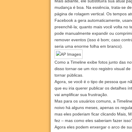
Mais adiante, ele substituirá sua atual p
mudança é boa. Na essência, trata-se de
página de rolagem vertical. Os tempos at
Facebook a gera automaticamente, usand
preenchê-la; quanto mais você volta no
pode manualmente expandir ou comprimir 
remover eventos (isso é bom; caso contrá
seria uma enorme folha em branco).
Como a Timeline exibe fotos junto das no
disso tornar-se um rico registro visual d
tornar públicas.
Agora, se você é o tipo de pessoa que n
que eu iria querer publicar os detalhes ín
vai amplificar sua frustração.
Mas para os usuários comuns, a Timeline 
noivo há alguns meses, apenas os regula
mas eles poderiam ficar clicando Mais, M
fez – mas como eles saberiam fazer isso
Agora eles podem enxergar o arco de sua