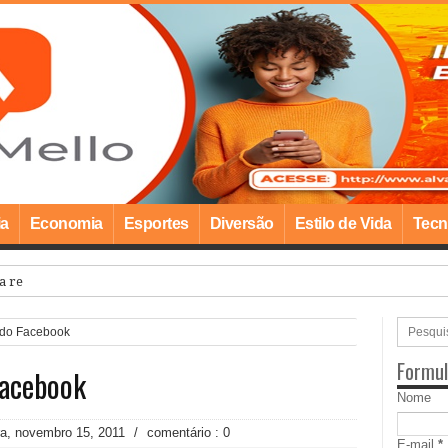
ia
Economia
Esportes
Diversão
Estilo de Vida
Tecn
na realiza Campanha de Multivacinação par
do Facebook
Formul
Facebook
Nome
ira, novembro 15, 2011
/
comentário : 0
E-mail
*