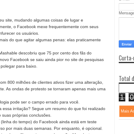
Mensag
u site, mudando algumas coisas de lugar e
lmente, o Facebook mexe frequentemente com seus
urecer os usuários.
ais do que agitar algumas penas: elas praticamente
Mashable descobriu que 75 por cento dos fãs do
Curta-
ovo Facebook se saiu ainda pior no site de pesquisas
polegar para baixo.
Total 
800 milhões de clientes ativos fizer uma alteração,
ente. As ondas de protesto se tornaram apenas mais uma
1
0
logia pode ser o campo errado para você.
 essa irritação? Segue um resumo do que foi realizado
Mais A
re suas próprias conclusões.
e (linha do tempo) do Facebook ainda está em teste
rso por mais duas semanas. Por enquanto, é opcional.