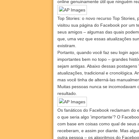
online genuinamente útil que ninguém re
Top Stories: o novo recurso Top Stories,
visitou sua página do Facebook por um t
seus amigos – algumas das quais podem 
que, uma vez que essas atualizações sum
existiram.
Portanto, quando você faz seu login agor
importantes bem no topo – grandes histó
sejam antigas. Abaixo dessas postagens '
atualizações, tradicional e cronológica. A
mas você tinha de alterná-las manualmen
Muitas pessoas nunca se incomodavam de
resultado.
Os fanáticos do Facebook reclamam do e
o que seria algo 'importante’? O Facebook
com base em coisas como qual de seus am
receberam, e assim por diante. Mas algu
outra pessoa – os algoritmos do Faceboo