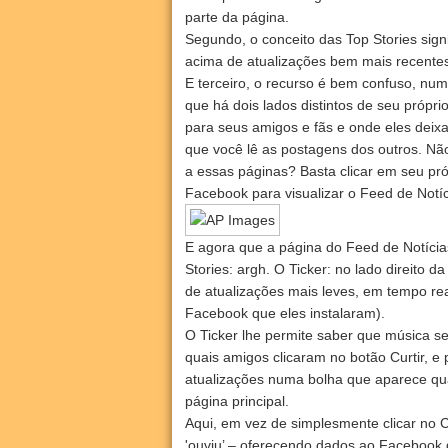
parte da página.
Segundo, o conceito das Top Stories signif
acima de atualizações bem mais recentes
E terceiro, o recurso é bem confuso, num 
que há dois lados distintos de seu própr
para seus amigos e fãs e onde eles deix
que você lê as postagens dos outros. N
a essas páginas? Basta clicar em seu pró
Facebook para visualizar o Feed de Notíc
E agora que a página do Feed de Notícia
Stories: argh. O Ticker: no lado direito 
de atualizações mais leves, em tempo rea
Facebook que eles instalaram).
O Ticker lhe permite saber que música 
quais amigos clicaram no botão Curtir, e
atualizações numa bolha que aparece qua
página principal.
Aqui, em vez de simplesmente clicar no Cu
'ouviu’ – oferecendo dados ao Facebook q