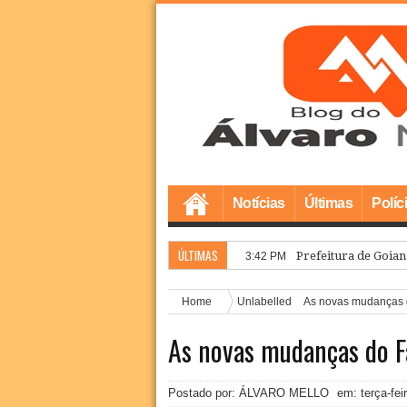
Notícias
Últimas
Políc
ÚLTIMAS
Prefeitura de Goia
3:42 PM
Home
Unlabelled
As novas mudanças 
As novas mudanças do 
Postado por: ÁLVARO MELLO
em:
terça-fe