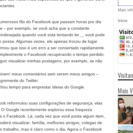
nciantes.
Mais inf
Início
 numerosos fãs do Facebook que passam horas por dia
ele – por exemplo, se você acha que a constante
indesejada quando você está tentando ler _, você pode
o possa. Algumas vezes, ele apenas trocou de lugar
irmou que isso é um erro a ser consertado rapidamente.
implesmente o Facebook recuperando o tempo perdido.
ir visualizar minhas postagens, por exemplo, se não
Visita
ssinem’ meus comentários sem serem meus amigos –
gremente do Twitter.
hou tempo para emprestar ideias do Google.
Mais V
ok reformulou suas configurações de segurança, elas
 O Google recentemente explorou essa fraqueza
ra o Facebook. Lá, cada vez que você posta algum item,
erá visualizar: família, melhores amigos, colegas de
ais trabalho, mas é claro como o dia. Agora o Facebook