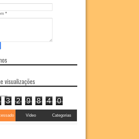
em
*
nos
de visualizações
3
2
9
8
4
0
cessado
Video
Categorias