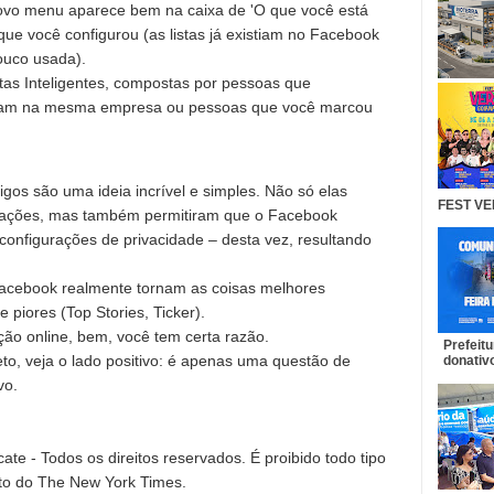
ovo menu aparece bem na caixa de 'O que você está
que você configurou (as listas já existiam no Facebook
uco usada).
s Inteligentes, compostas por pessoas que
lham na mesma empresa ou pessoas que você marcou
os são uma ideia incrível e simples. Não só elas
FEST VE
izações, mas também permitiram que o Facebook
configurações de privacidade – desta vez, resultando
acebook realmente tornam as coisas melhores
e piores (Top Stories, Ticker).
ação online, bem, você tem certa razão.
Prefeit
eto, veja o lado positivo: é apenas uma questão de
donativo
vo.
e - Todos os direitos reservados. É proibido todo tipo
to do The New York Times.