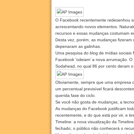
O Facebook recentemente redesenhou se
acrescentando novos elementos. Natura
recursos e essas mudanças costumam enf
Desta vez, porém, as mudanças fizeram m
depenaram as galinhas.
Uma pesquisa do blog de mídias sociais 
Facebook 'odeiam’ a nova arrumação. O n
Sodahead, no qual 86 por cento deram o 
Obviamente, sempre que uma empresa com 
um percentual previsível ficará descont
querida fase do ciclo.
Se você não gosta de mudanças, a tecno
As mudanças do Facebook justificam toda
recentemente, e do que está por vir, e ti
Timeline: a nova visualização da Timelin
fechado; o público não conhecerá o recu