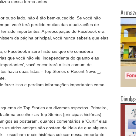
alizou dessa forma antes.
Armaz
 por outro lado, não é tão bem-sucedido. Se você não
empo, você terá perdido muitas das atualizações de
ter sido importantes. A preocupação do Facebook era
issem da página principal, você nunca saberia que elas
a, o Facebook insere histórias que ele considera
rias que você não viu, independente do quanto elas
importantes’, você encontrará a lista comum de
ntes havia duas listas – Top Stories e Recent News _,
te.
 fazer isso e perdiam informações importantes como
Divulg
squema de Top Stories em diversos aspectos. Primeiro,
 afirma escolher as Top Stories (principais histórias)
igos as postaram, quantos comentários e 'Curtir’ elas
ns usuários antigos não gostam da ideia de que alguma
k – escolham quais histórias colocar nessa importante