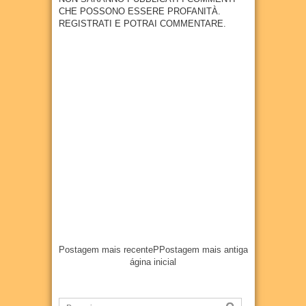
previs
CHE POSSONO ESSERE PROFANITÀ.
ão de
REGISTRATI E POTRAI COMMENTARE.
300
empr
egos
20
Jul
2026
Postagem mais recente
P
Postagem mais antiga
ágina inicial