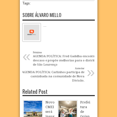
Tags:
SOBRE ÁLVARO MELLO
...
«
Próximo
AGENDA POLÍTICA: Fred Gadelha encontra
descaso e propõe melhorias para o distrito
de São Lourenço
»
Anterior
AGENDA POLÍTICA: Carlinhos participa de
caminhada na comunidade de Nova
Divisão.
Related Post
Novo
Prefei
CMEI
tura
será
de
inaug
Goian