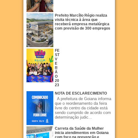
Prefeito Marcílio Régio realiza
visita técnica à área que
receberá empresa metalúrgica
com previsão de 300 empregos
FE
ST
V
E
R
Ã
O
20
23
NOTA DE ESCLARECIMENTO
A prefeitura de Goiana informa
que o reordenamento da feira
livre do centro da cidade está
sendo cumprido de acordo com
determinação judic...
Carreta da Saúde da Mulher
inicia atendimentos em Goiana
com foco na prevenção e