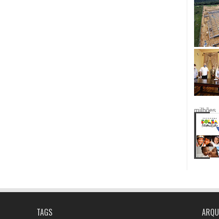
milhões.
TAGS
ARQU