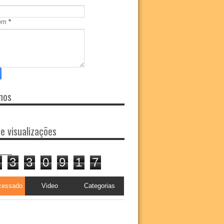
em
*
nos
de visualizações
3
3
0
9
1
7
cessado
Video
Categorias