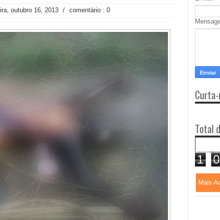
ira, outubro 16, 2013
/
comentário : 0
Mensag
Curta-
Total 
1
0
Mais A