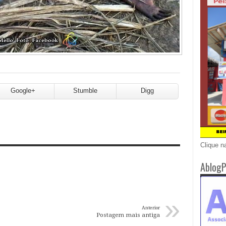
Google+
Stumble
Digg
Clique n
AblogP
»
Anterior
Postagem mais antiga