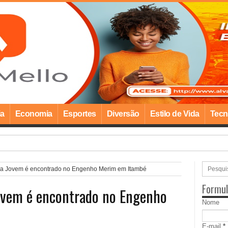
ia
Economia
Esportes
Diversão
Estilo de Vida
Tecn
 Mulher inicia atendimentos em Goia
ma Jovem é encontrado no Engenho Merim em Itambé
Formul
Jovem é encontrado no Engenho
Nome
E-mail
*