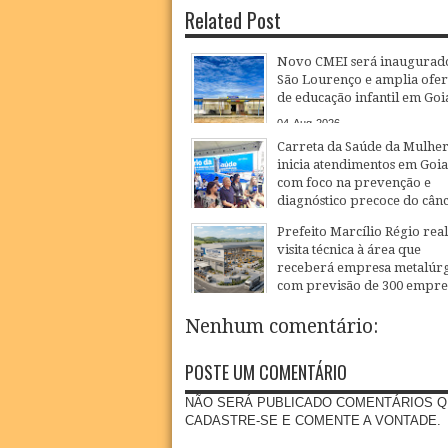
Related Post
Novo CMEI será inaugurad
São Lourenço e amplia ofer
de educação infantil em Goi
04
Aug
2026
Carreta da Saúde da Mulhe
inicia atendimentos em Goi
com foco na prevenção e
diagnóstico precoce do cân
27
Jul
2026
Prefeito Marcílio Régio real
visita técnica à área que
receberá empresa metalúrg
com previsão de 300 empr
20
Jul
2026
Nenhum comentário:
POSTE UM COMENTÁRIO
NÃO SERÁ PUBLICADO COMENTÁRIOS Q
CADASTRE-SE E COMENTE A VONTADE.