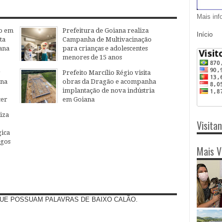
Mais inf
o em
Prefeitura de Goiana realiza
Início
ta
Campanha de Multivacinação
ana
para crianças e adolescentes
menores de 15 anos
04
Aug
2026
r
Prefeito Marcílio Régio visita
ana
obras da Dragão e acompanha
implantação de nova indústria
cer
em Goiana
27
Jul
2026
iza
Visita
ica
egos
Mais V
UE POSSUAM PALAVRAS DE BAIXO CALÃO.