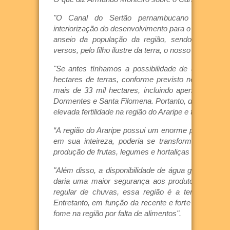
"O Canal do Sertão pernambucano represent
interiorização do desenvolvimento para o Sertão do 
anseio da população da região, sendo inclusiv
versos, pelo filho ilustre da terra, o nosso saudoso 
"Se antes tínhamos a possibilidade de uma área d
hectares de terras, conforme previsto no PAC 2, 
mais de 33 mil hectares, incluindo apenas os muni
Dormentes e Santa Filomena. Portanto, deixando ao l
elevada fertilidade na região do Araripe e também do 
“A região do Araripe possui um enorme potencial pr
em sua inteireza, poderia se transformar em uma
produção de frutas, legumes e hortaliças e cana-de-
"Além disso, a disponibilidade de água garantiria a
daria uma maior segurança aos produtores. Mes
regular de chuvas, essa região é a terceira de P
Entretanto, em função da recente e forte estiagem,
fome na região por falta de alimentos".