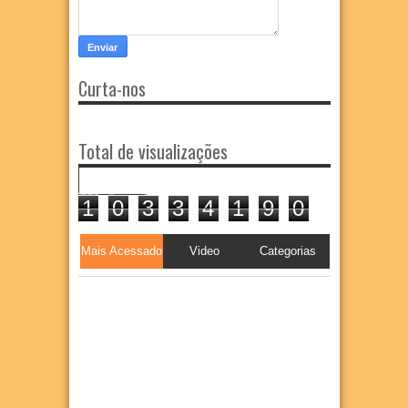
Curta-nos
Total de visualizações
1
0
3
3
4
1
9
0
Mais Acessado
Video
Categorias