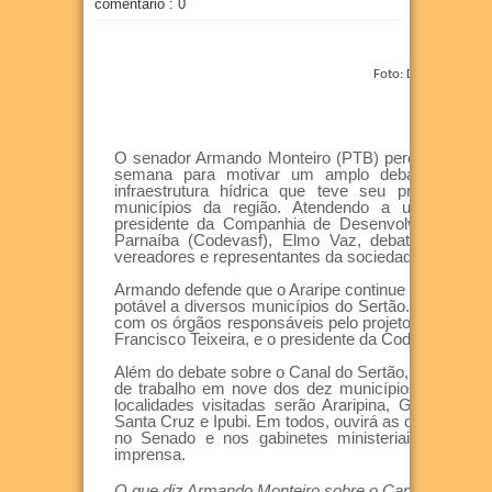
comentário : 0
Foto: Divulgação
O senador Armando Monteiro (PTB) percorre todo o 
semana para motivar um amplo debate sobre o
infraestrutura hídrica que teve seu projeto orig
municípios da região. Atendendo a um convit
presidente da Companhia de Desenvolvimento do
Parnaíba (Codevasf), Elmo Vaz, debaterá o assun
vereadores e representantes da sociedade civil, nesta
Armando defende que o Araripe continue a ser benefi
potável a diversos municípios do Sertão. Para isto,
com os órgãos responsáveis pelo projeto, incluindo 
Francisco Teixeira, e o presidente da Codevasf, Elm
Além do debate sobre o Canal do Sertão, em Ouric
de trabalho em nove dos dez municípios do Ararip
localidades visitadas serão Araripina, Granito, Mo
Santa Cruz e Ipubi. Em todos, ouvirá as demandas 
no Senado e nos gabinetes ministeriais, em Bras
imprensa.
O que diz Armando Monteiro sobre o Canal do Sertã