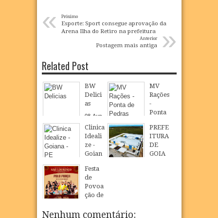
«
Próximo
Esporte: Sport consegue aprovação da
»
Arena Ilha do Retiro na prefeitura
Anterior
Postagem mais antiga
Related Post
BW
MV
Delici
Rações
as
-
Ponta
08
Aug
de
2026
Clinica
PREFE
Pedra
Ideali
ITURA
s
ze -
DE
08
Aug
2026
Goian
GOIA
a - PE
NA
Festa
INAU
08
Aug
2026
de
GURA
Povoa
NOVO
ção de
CMEI
São
EM
Loure
Nenhum comentário:
POVO