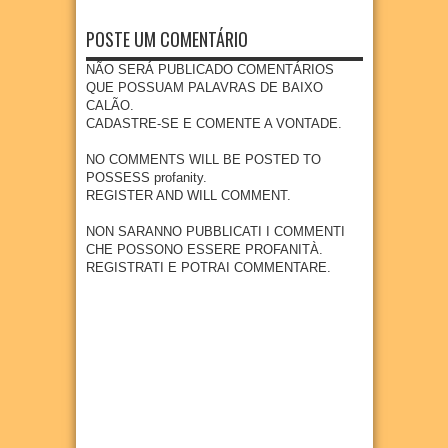
nço
AÇÃO
celebr
DE
POSTE UM COMENTÁRIO
a fé,
SÃO
tradiç
LOUR
NÃO SERÁ PUBLICADO COMENTÁRIOS
ão e
ENÇO
QUE POSSUAM PALAVRAS DE BAIXO
cultur
CALÃO.
07
Aug
2026
a na
CADASTRE-SE E COMENTE A VONTADE.
comu
nidad
NO COMMENTS WILL BE POSTED TO
e
POSSESS profanity.
quilo
REGISTER AND WILL COMMENT.
mbola
de
NON SARANNO PUBBLICATI I COMMENTI
Goian
CHE POSSONO ESSERE PROFANITÀ.
a
REGISTRATI E POTRAI COMMENTARE.
07
Aug
2026