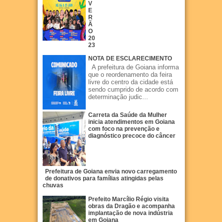
V
E
R
Ã
O
20
23
NOTA DE ESCLARECIMENTO
A prefeitura de Goiana informa
que o reordenamento da feira
livre do centro da cidade está
sendo cumprido de acordo com
determinação judic...
Carreta da Saúde da Mulher
inicia atendimentos em Goiana
com foco na prevenção e
diagnóstico precoce do câncer
Prefeitura de Goiana envia novo carregamento
de donativos para famílias atingidas pelas
chuvas
Prefeito Marcílio Régio visita
obras da Dragão e acompanha
implantação de nova indústria
em Goiana