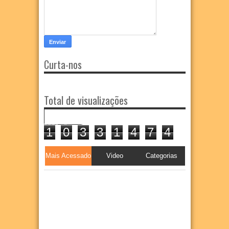
Curta-nos
Total de visualizações
1
0
3
3
1
4
7
4
Mais Acessado
Video
Categorias