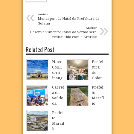
«
Próximo
Mensagem de Natal da Prefeitura de
»
Goiana
Anterior
Desenvolvimento: Canal do Sertão será
rediscutido com o Araripe
Related Post
Novo
Prefei
CMEI
tura
será
de
inaug
Goian
urado
a
Carret
Prefei
em
realiz
a da
to
São
a
Saúde
Marcíl
Loure
Camp
da
io
nço e
anha
Mulhe
Régio
ampli
de
Prefei
r
visita
a
Multiv
to
inicia
obras
oferta
acinaç
Marcíl
atendi
da
de
ão
io
mento
Dragã
educa
para