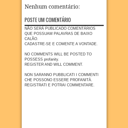
Régio
s em
o e
ção
crianç
realiz
Nenhum comentário:
Goian
acom
infanti
as e
a
a com
panha
l em
adoles
visita
foco
impla
POSTE UM COMENTÁRIO
Goian
centes
técnic
na
ntação
a
meno
a à
preve
de
NÃO SERÁ PUBLICADO COMENTÁRIOS
res de
área
04
Aug
2026
nção e
nova
QUE POSSUAM PALAVRAS DE BAIXO
15
que
diagn
indúst
CALÃO.
anos
receb
óstico
ria em
CADASTRE-SE E COMENTE A VONTADE.
erá
04
Aug
2026
preco
Goian
empr
ce do
a
NO COMMENTS WILL BE POSTED TO
esa
câncer
POSSESS profanity.
27
Jul
2026
metal
REGISTER AND WILL COMMENT.
27
Jul
2026
úrgica
com
NON SARANNO PUBBLICATI I COMMENTI
previs
CHE POSSONO ESSERE PROFANITÀ.
ão de
REGISTRATI E POTRAI COMMENTARE.
300
empr
egos
20
Jul
2026