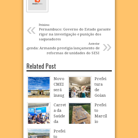
«
Próximo
Pernambuco: Governo do Estado garante
rigor na investigação e punição dos
»
saqueadores
Anterior
Agenda: Armando prestigia lançamento de
reformas de unidades do SESI
Related Post
Novo
Prefei
CMEI
tura
será
de
inaug
Goian
urado
a
Carret
Prefei
em
realiz
a da
to
São
a
Saúde
Marcíl
Loure
Camp
da
io
nço e
anha
Mulhe
Régio
ampli
de
Prefei
r
visita
a
Multiv
to