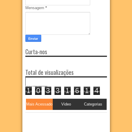
Mensagem
*
Curta-nos
Total de visualizações
1
0
3
3
1
6
1
4
Mais Acessado
Video
Categorias