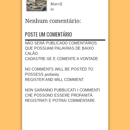
inicia
obras
oferta
acinaç
Marcíl
atendi
da
de
ão
io
mento
Dragã
educa
para
Régio
s em
o e
ção
crianç
realiz
Nenhum comentário:
Goian
acom
infanti
as e
a
a com
panha
l em
adoles
visita
foco
impla
POSTE UM COMENTÁRIO
Goian
centes
técnic
na
ntação
a
meno
a à
preve
de
NÃO SERÁ PUBLICADO COMENTÁRIOS
res de
área
04
Aug
2026
nção e
nova
QUE POSSUAM PALAVRAS DE BAIXO
15
que
diagn
indúst
CALÃO.
anos
receb
óstico
ria em
CADASTRE-SE E COMENTE A VONTADE.
erá
04
Aug
2026
preco
Goian
empr
ce do
a
NO COMMENTS WILL BE POSTED TO
esa
câncer
POSSESS profanity.
27
Jul
2026
metal
REGISTER AND WILL COMMENT.
27
Jul
2026
úrgica
com
NON SARANNO PUBBLICATI I COMMENTI
previs
CHE POSSONO ESSERE PROFANITÀ.
ão de
REGISTRATI E POTRAI COMMENTARE.
300
empr
egos
20
Jul
2026