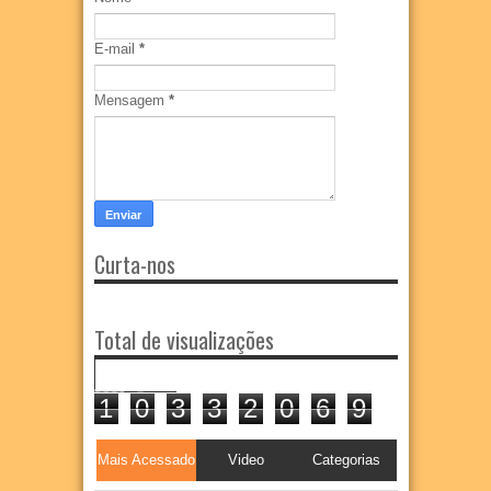
E-mail
*
Mensagem
*
Curta-nos
Total de visualizações
1
0
3
3
2
0
6
9
Mais Acessado
Video
Categorias