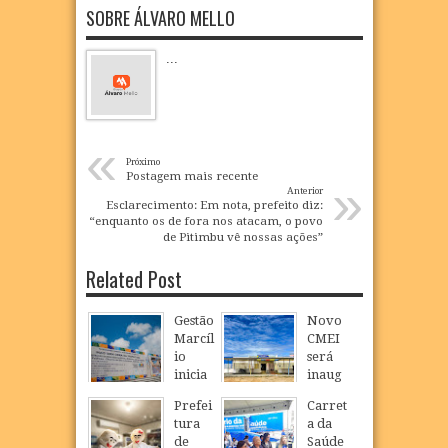
SOBRE ÁLVARO MELLO
...
«
Próximo
Postagem mais recente
»
Anterior
Esclarecimento: Em nota, prefeito diz:
“enquanto os de fora nos atacam, o povo
de Pitimbu vê nossas ações”
Related Post
Gestão
Novo
Marcíl
CMEI
io
será
inicia
inaug
constr
urado
Prefei
Carret
ução
em
tura
a da
de
São
de
Saúde
nova
Loure