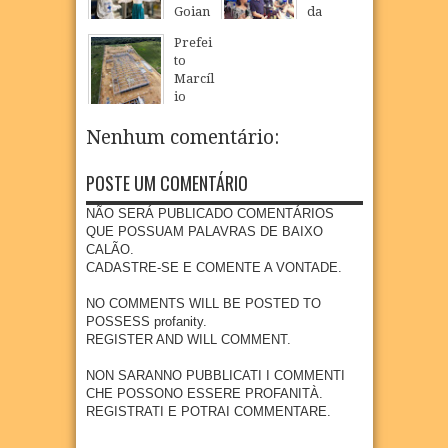
Goian
da
escola
nço e
a
Mulhe
públic
ampli
Prefei
realiz
r
a com
a
to
a
inicia
piscin
oferta
Marcíl
Camp
atendi
a e
de
io
anha
mento
quadr
educa
Régio
de
s em
a em
ção
visita
Nenhum comentário:
Multiv
Goian
Povoa
infanti
obras
acinaç
a com
ção de
l em
da
ão
foco
POSTE UM COMENTÁRIO
São
Goian
Dragã
para
na
Loure
a
o e
crianç
preve
NÃO SERÁ PUBLICADO COMENTÁRIOS
nço
acom
04
Aug
2026
as e
nção e
QUE POSSUAM PALAVRAS DE BAIXO
panha
07
Aug
2026
adoles
diagn
CALÃO.
impla
centes
óstico
CADASTRE-SE E COMENTE A VONTADE.
ntação
meno
preco
de
res de
ce do
NO COMMENTS WILL BE POSTED TO
nova
15
câncer
POSSESS profanity.
indúst
anos
REGISTER AND WILL COMMENT.
27
Jul
2026
ria em
04
Aug
2026
Goian
NON SARANNO PUBBLICATI I COMMENTI
a
CHE POSSONO ESSERE PROFANITÀ.
REGISTRATI E POTRAI COMMENTARE.
27
Jul
2026