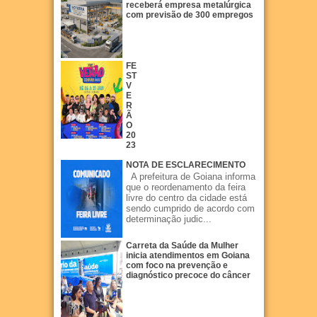
receberá empresa metalúrgica
com previsão de 300 empregos
FE
ST
V
E
R
Ã
O
20
23
NOTA DE ESCLARECIMENTO
A prefeitura de Goiana informa
que o reordenamento da feira
livre do centro da cidade está
sendo cumprido de acordo com
determinação judic...
Carreta da Saúde da Mulher
inicia atendimentos em Goiana
com foco na prevenção e
diagnóstico precoce do câncer