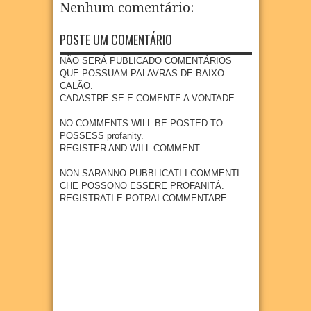
realiz
Nenhum comentário:
Goian
acom
infanti
as e
a
a com
panha
l em
adoles
visita
foco
impla
POSTE UM COMENTÁRIO
Goian
centes
técnic
na
ntação
a
meno
a à
preve
de
NÃO SERÁ PUBLICADO COMENTÁRIOS
res de
área
04
Aug
2026
nção e
nova
QUE POSSUAM PALAVRAS DE BAIXO
15
que
diagn
indúst
CALÃO.
anos
receb
óstico
ria em
CADASTRE-SE E COMENTE A VONTADE.
erá
04
Aug
2026
preco
Goian
empr
ce do
a
NO COMMENTS WILL BE POSTED TO
esa
câncer
POSSESS profanity.
27
Jul
2026
metal
REGISTER AND WILL COMMENT.
27
Jul
2026
úrgica
com
NON SARANNO PUBBLICATI I COMMENTI
previs
CHE POSSONO ESSERE PROFANITÀ.
ão de
REGISTRATI E POTRAI COMMENTARE.
300
empr
egos
20
Jul
2026