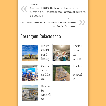
«
Próximo
Carnaval 2015: Baile a fantasia faz a
Alegria das Crianças no Carnaval de Ponta
»
de Pedras
Anterior
Carnaval 2016: Bloco Acorda Corno anima
praia de Catuama
Postagem Relacionada
Novo
Prefei
CMEI
tura
será
de
inaug
Goian
urado
a
Carret
Prefei
em
realiz
a da
to
São
a
Saúde
Marcíl
Loure
Camp
da
io
nço e
anha
Mulhe
Régio
ampli
de
Prefei
r
visita
a
Multiv
to
inicia
obras
oferta
acinaç
Marcíl
atendi
da
de
ão
io
mento
Dragã
educa
para
Régio
s em
o e
ção
crianç