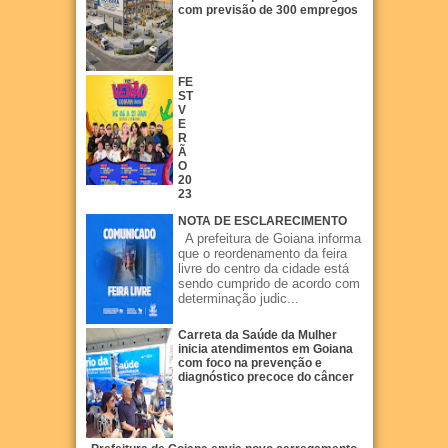
com previsão de 300 empregos
FE
ST
V
E
R
Ã
O
20
23
NOTA DE ESCLARECIMENTO
A prefeitura de Goiana informa
que o reordenamento da feira
livre do centro da cidade está
sendo cumprido de acordo com
determinação judic...
Carreta da Saúde da Mulher
inicia atendimentos em Goiana
com foco na prevenção e
diagnóstico precoce do câncer