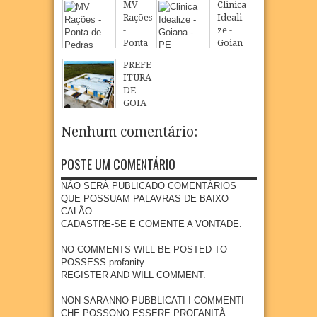
2026
MV
Clinica
Loure
Rações
Ideali
nço
-
ze -
celebr
Ponta
Goian
a fé,
de
a - PE
tradiç
PREFE
Pedra
ão e
08
Aug
2026
ITURA
s
cultur
DE
a na
08
Aug
2026
GOIA
comu
NA
nidad
INAU
Nenhum comentário:
e
GURA
quilo
NOVO
POSTE UM COMENTÁRIO
mbola
CMEI
de
EM
NÃO SERÁ PUBLICADO COMENTÁRIOS
Goian
POVO
QUE POSSUAM PALAVRAS DE BAIXO
a
AÇÃO
CALÃO.
DE
07
Aug
2026
CADASTRE-SE E COMENTE A VONTADE.
SÃO
LOUR
NO COMMENTS WILL BE POSTED TO
ENÇO
POSSESS profanity.
REGISTER AND WILL COMMENT.
07
Aug
2026
NON SARANNO PUBBLICATI I COMMENTI
CHE POSSONO ESSERE PROFANITÀ.