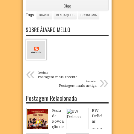
Digg
Tags:
BRASIL
DESTAQUES
ECONOMIA
SOBRE ÁLVARO MELLO
...
«
Próximo
»
Postagem mais recente
Anterior
Postagem mais antiga
Postagem Relacionada
Festa
BW
de
Delici
Povoa
as
ção de
08
Aug
São