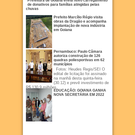
Prefeitura de Goiana envia novo carregamento
de donativos para famílias atingidas pelas
chuvas
Prefeito Marcílio Régio visita
obras da Dragão e acompanha
implantação de nova indústria
em Goiana
Pernambuco: Paulo Câmara
autoriza construção de 126
quadras poliesportivas em 62
municípios
Fotos: Heudes Regis/SEI O
edital de licitação foi assinado
na manhã desta quinta-feira
(30.12) e prevê investimento de
R$ 130,9 milhões.
EDUCAÇÃO: GOIANA GANHA
NOVA SECRETÁRIA EM 2022