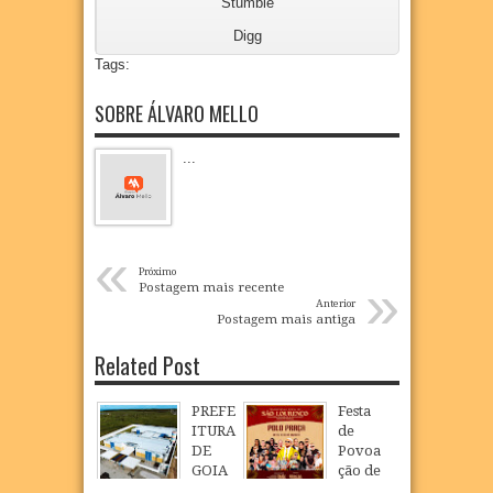
Stumble
Digg
Tags:
SOBRE ÁLVARO MELLO
...
«
Próximo
»
Postagem mais recente
Anterior
Postagem mais antiga
Related Post
PREFE
Festa
ITURA
de
DE
Povoa
GOIA
ção de
NA
São