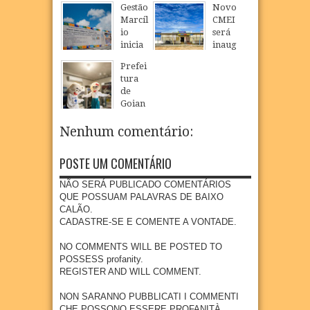
Gestão
Novo
INAU
Loure
Marcíl
CMEI
GURA
nço
io
será
NOVO
celebr
inicia
inaug
CMEI
a fé,
constr
urado
EM
tradiç
Prefei
ução
em
POVO
ão e
tura
de
São
AÇÃO
cultur
de
nova
Loure
DE
a na
Goian
escola
nço e
SÃO
comu
a
públic
ampli
LOUR
nidad
realiz
Nenhum comentário:
a com
a
ENÇO
e
a
piscin
oferta
quilo
Camp
07
Aug
2026
a e
de
POSTE UM COMENTÁRIO
mbola
anha
quadr
educa
de
de
a em
ção
NÃO SERÁ PUBLICADO COMENTÁRIOS
Goian
Multiv
Povoa
infanti
QUE POSSUAM PALAVRAS DE BAIXO
a
acinaç
ção de
l em
CALÃO.
ão
07
Aug
2026
São
Goian
CADASTRE-SE E COMENTE A VONTADE.
para
Loure
a
crianç
nço
NO COMMENTS WILL BE POSTED TO
04
Aug
2026
as e
POSSESS profanity.
07
Aug
2026
adoles
REGISTER AND WILL COMMENT.
centes
meno
NON SARANNO PUBBLICATI I COMMENTI
res de
CHE POSSONO ESSERE PROFANITÀ.