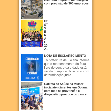
receberá empresa metalúrgica
com previsão de 300 empregos
FE
ST
V
E
R
Ã
O
20
23
NOTA DE ESCLARECIMENTO
A prefeitura de Goiana informa
que o reordenamento da feira
livre do centro da cidade está
sendo cumprido de acordo com
determinação judic...
Carreta da Saúde da Mulher
inicia atendimentos em Goiana
com foco na prevenção e
diagnóstico precoce do câncer