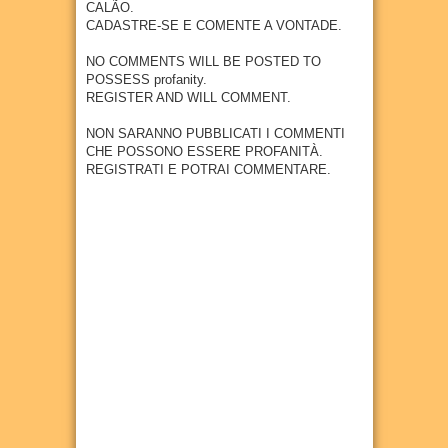
diagn
indúst
CALÃO.
anos
receb
óstico
ria em
CADASTRE-SE E COMENTE A VONTADE.
erá
04
Aug
2026
preco
Goian
empr
ce do
a
NO COMMENTS WILL BE POSTED TO
esa
câncer
POSSESS profanity.
27
Jul
2026
metal
REGISTER AND WILL COMMENT.
27
Jul
2026
úrgica
com
NON SARANNO PUBBLICATI I COMMENTI
previs
CHE POSSONO ESSERE PROFANITÀ.
ão de
REGISTRATI E POTRAI COMMENTARE.
300
empr
egos
20
Jul
2026