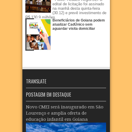
edital de licitação foi assinado
na manhã desta quinta-feira
(30.12) e prevê investimento de
R$ 130,9 milhões.
Beneficiários de Goiana podem
atualizar CadÚnico sem
aguardar visita domiciliar
TRANSLATE
POSTAGEM EM DESTAQUE
Novo CMEI será inaugurado em São
Lourenço e amplia oferta de
educação infantil em Goiana