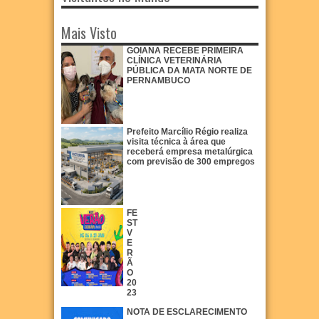
Mais Visto
GOIANA RECEBE PRIMEIRA
CLÍNICA VETERINÁRIA
PÚBLICA DA MATA NORTE DE
PERNAMBUCO
Prefeito Marcílio Régio realiza
visita técnica à área que
receberá empresa metalúrgica
com previsão de 300 empregos
FE
ST
V
E
R
Ã
O
20
23
NOTA DE ESCLARECIMENTO