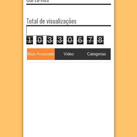
Total de visualizações
1
0
3
3
0
6
7
8
Mais Acessado
Video
Categorias