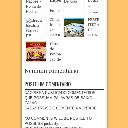
Rações
Delici
-
as
Ponta
08
Aug
de
2026
Clinica
PREFE
Pedra
Ideali
ITURA
s
ze -
DE
08
Aug
2026
Goian
GOIA
a - PE
NA
Festa
INAU
08
Aug
2026
de
GURA
Povoa
NOVO
ção de
CMEI
São
EM
Loure
Nenhum comentário:
POVO
nço
AÇÃO
celebr
DE
POSTE UM COMENTÁRIO
a fé,
SÃO
tradiç
LOUR
NÃO SERÁ PUBLICADO COMENTÁRIOS
ão e
ENÇO
QUE POSSUAM PALAVRAS DE BAIXO
cultur
CALÃO.
07
Aug
2026
a na
CADASTRE-SE E COMENTE A VONTADE.
comu
nidad
NO COMMENTS WILL BE POSTED TO
e
POSSESS profanity.
quilo