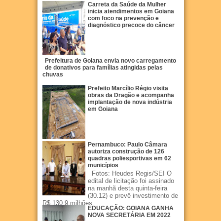
Carreta da Saúde da Mulher
inicia atendimentos em Goiana
com foco na prevenção e
diagnóstico precoce do câncer
Prefeitura de Goiana envia novo carregamento
de donativos para famílias atingidas pelas
chuvas
Prefeito Marcílio Régio visita
obras da Dragão e acompanha
implantação de nova indústria
em Goiana
Pernambuco: Paulo Câmara
autoriza construção de 126
quadras poliesportivas em 62
municípios
Fotos: Heudes Regis/SEI O
edital de licitação foi assinado
na manhã desta quinta-feira
(30.12) e prevê investimento de
R$ 130,9 milhões.
EDUCAÇÃO: GOIANA GANHA
NOVA SECRETÁRIA EM 2022