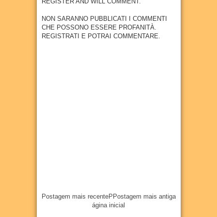
REGISTER AND WILL COMMENT.
mbola
de
NON SARANNO PUBBLICATI I COMMENTI
Goian
CHE POSSONO ESSERE PROFANITÀ.
a
REGISTRATI E POTRAI COMMENTARE.
07
Aug
2026
Postagem mais recente
P
Postagem mais antiga
ágina inicial