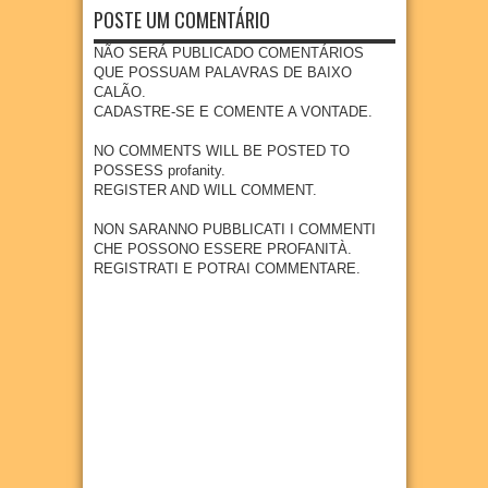
visita
foco
impla
POSTE UM COMENTÁRIO
Goian
centes
técnic
na
ntação
a
meno
a à
preve
de
NÃO SERÁ PUBLICADO COMENTÁRIOS
res de
área
04
Aug
2026
nção e
nova
QUE POSSUAM PALAVRAS DE BAIXO
15
que
diagn
indúst
CALÃO.
anos
receb
óstico
ria em
CADASTRE-SE E COMENTE A VONTADE.
erá
04
Aug
2026
preco
Goian
empr
ce do
a
NO COMMENTS WILL BE POSTED TO
esa
câncer
POSSESS profanity.
27
Jul
2026
metal
REGISTER AND WILL COMMENT.
27
Jul
2026
úrgica
com
NON SARANNO PUBBLICATI I COMMENTI
previs
CHE POSSONO ESSERE PROFANITÀ.
ão de
REGISTRATI E POTRAI COMMENTARE.
300
empr
egos
20
Jul
2026