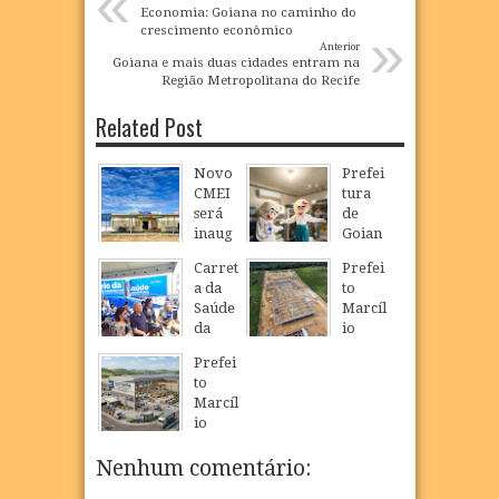
«
Economia: Goiana no caminho do
»
crescimento econômico
Anterior
Goiana e mais duas cidades entram na
Região Metropolitana do Recife
Related Post
Novo
Prefei
CMEI
tura
será
de
inaug
Goian
urado
a
Carret
Prefei
em
realiz
a da
to
São
a
Saúde
Marcíl
Loure
Camp
da
io
nço e
anha
Mulhe
Régio
ampli
de
Prefei
r
visita
a
Multiv
to
inicia
obras
oferta
acinaç
Marcíl
atendi
da
de
ão
io
mento
Dragã
educa
para
Régio
s em
o e
ção
crianç
realiz
Nenhum comentário:
Goian
acom
infanti
as e
a
a com
panha
l em
adoles