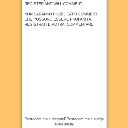
metal
REGISTER AND WILL COMMENT.
27
Jul
2026
úrgica
com
NON SARANNO PUBBLICATI I COMMENTI
previs
CHE POSSONO ESSERE PROFANITÀ.
ão de
REGISTRATI E POTRAI COMMENTARE.
300
empr
egos
20
Jul
2026
Postagem mais recente
P
Postagem mais antiga
ágina inicial