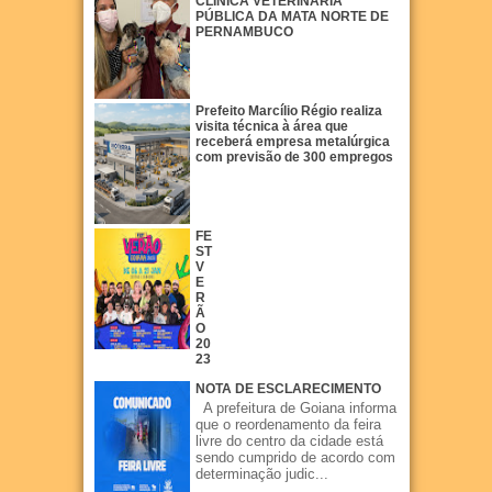
CLÍNICA VETERINÁRIA
PÚBLICA DA MATA NORTE DE
PERNAMBUCO
Prefeito Marcílio Régio realiza
visita técnica à área que
receberá empresa metalúrgica
com previsão de 300 empregos
FE
ST
V
E
R
Ã
O
20
23
NOTA DE ESCLARECIMENTO
A prefeitura de Goiana informa
que o reordenamento da feira
livre do centro da cidade está
sendo cumprido de acordo com
determinação judic...