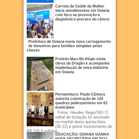
Carreta da Saúde da Mulher
inicia atendimentos em Goiana
com foco na prevenção e
diagnóstico precoce do câncer
Prefeitura de Goiana envia novo carregamento
de donativos para famílias atingidas pelas
chuvas
Prefeito Marcílio Régio visita
obras da Dragão e acompanha
implantação de nova indústria
em Goiana
Pernambuco: Paulo Câmara
autoriza construção de 126
quadras poliesportivas em 62
municípios
Fotos: Heudes Regis/SEI O
edital de licitação foi assinado
na manhã desta quinta-feira
(30.12) e prevê investimento de
R$ 130,9 milhões.
EDUCAÇÃO: GOIANA GANHA
NOVA SECRETÁRIA EM 2022