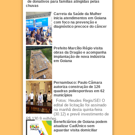
de donativos para famílias atingidas pelas
chuvas
Carreta da Saúde da Mulher
inicia atendimentos em Goiana
com foco na prevenção e
diagnóstico precoce do câncer
Prefeito Marcílio Régio visita
obras da Dragão e acompanha
implantação de nova indústria
em Goiana
Pernambuco: Paulo Câmara
autoriza construção de 126
quadras poliesportivas em 62
municípios
Fotos: Heudes Regis/SEI O
edital de licitação foi assinado
na manhã desta quinta-feira
(30.12) e prevê investimento de
R$ 130,9 milhões.
Beneficiários de Goiana podem
atualizar CadÚnico sem
aguardar visita domiciliar