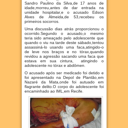
Sandro Paulino da Silva,de 17 anos de
idade,morreu,antes de dar entrada na
unidade hospitalar,e o acusado Edson
Alves de Almeida,de 53,recebeu os
primeiros socorros.
Uma discussão dias atrás proporcionou o
ocorrido.Segundo o acusado,o mesmo
teria sido ameaçado pelo adolescente que
quando o viu na tarde deste sábado,tentou
assassiná-lo usando uma faca,atingido-o
de leve nos braços e no tórax,quando
revidou a agressão sacando uma faca que
estava em sua cintura, atingindo o
adolescente no tórax e abdômen.
O acusado após ser medicado foi detido e
foi apresentado na Depol de Plantão,em
Nazaré da Mata,onde foi autuado em
flagrante delito.O corpo do adolescente foi
encaminhado ao IML,em Recife.