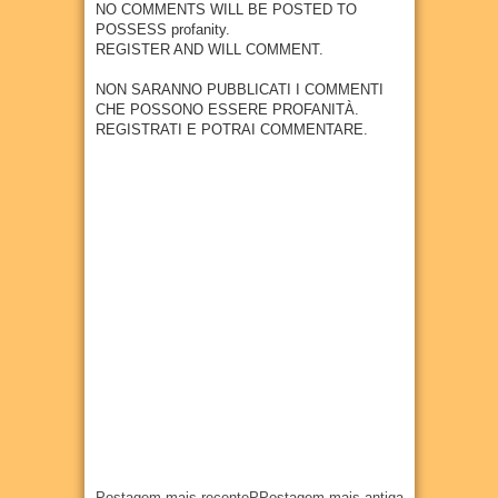
ce do
a
NO COMMENTS WILL BE POSTED TO
esa
câncer
POSSESS profanity.
27
Jul
2026
metal
REGISTER AND WILL COMMENT.
27
Jul
2026
úrgica
com
NON SARANNO PUBBLICATI I COMMENTI
previs
CHE POSSONO ESSERE PROFANITÀ.
ão de
REGISTRATI E POTRAI COMMENTARE.
300
empr
egos
20
Jul
2026
Postagem mais recente
P
Postagem mais antiga