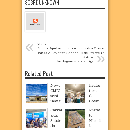
SOBRE UNKNOWN
...
«
Próximo
Evento: Apaixona Pontas de Pedra Com a
»
Banda A Favorita Sábado 28 de Fevereiro
Anterior
Postagem mais antiga
Related Post
Novo
Prefei
CMEI
tura
será
de
inaug
Goian
urado
a
Carret
Prefei
em
realiz
a da
to
São
a
Saúde
Marcíl
Loure
Camp
da
io
nço e
anha