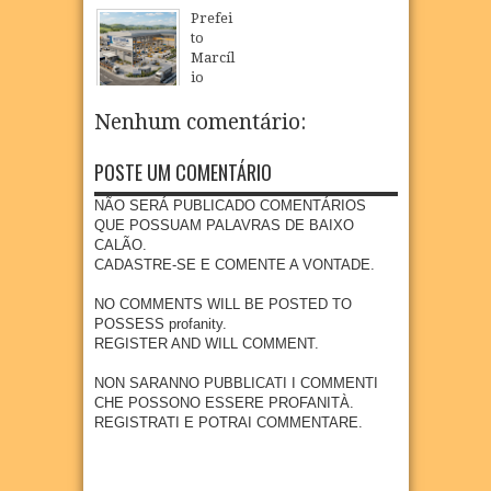
Mulhe
Régio
ampli
de
Prefei
r
visita
a
Multiv
to
inicia
obras
oferta
acinaç
Marcíl
atendi
da
de
ão
io
mento
Dragã
educa
para
Régio
s em
o e
ção
crianç
realiz
Nenhum comentário:
Goian
acom
infanti
as e
a
a com
panha
l em
adoles
visita
foco
impla
POSTE UM COMENTÁRIO
Goian
centes
técnic
na
ntação
a
meno
a à
preve
de
NÃO SERÁ PUBLICADO COMENTÁRIOS
res de
área
04
Aug
2026
nção e
nova
QUE POSSUAM PALAVRAS DE BAIXO
15
que
diagn
indúst
CALÃO.
anos
receb
óstico
ria em
CADASTRE-SE E COMENTE A VONTADE.
erá
04
Aug
2026
preco
Goian
empr
ce do
a
NO COMMENTS WILL BE POSTED TO
esa
câncer
POSSESS profanity.
27
Jul
2026
metal
REGISTER AND WILL COMMENT.
27
Jul
2026
úrgica
com
NON SARANNO PUBBLICATI I COMMENTI
previs
CHE POSSONO ESSERE PROFANITÀ.
ão de
REGISTRATI E POTRAI COMMENTARE.
300
empr
egos