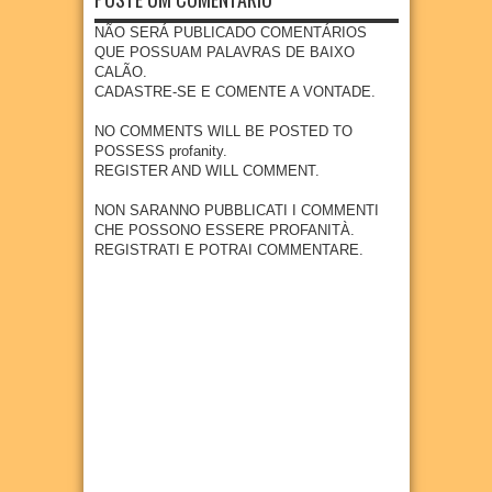
Dragã
para
na
com
a
o e
crianç
preve
NÃO SERÁ PUBLICADO COMENTÁRIOS
previs
acom
04
Aug
2026
as e
nção e
QUE POSSUAM PALAVRAS DE BAIXO
ão de
panha
adoles
diagn
CALÃO.
300
impla
centes
óstico
CADASTRE-SE E COMENTE A VONTADE.
empr
ntação
meno
preco
egos
de
res de
ce do
NO COMMENTS WILL BE POSTED TO
nova
20
Jul
2026
15
câncer
POSSESS profanity.
indúst
anos
REGISTER AND WILL COMMENT.
27
Jul
2026
ria em
04
Aug
2026
Goian
NON SARANNO PUBBLICATI I COMMENTI
a
CHE POSSONO ESSERE PROFANITÀ.
REGISTRATI E POTRAI COMMENTARE.
27
Jul
2026