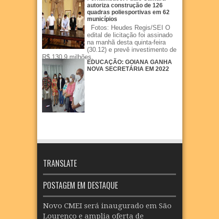
autoriza construção de 126
quadras poliesportivas em 62
municípios
Fotos: Heudes Regis/SEI O
edital de licitação foi assinado
na manhã desta quinta-feira
(30.12) e prevê investimento de
R$ 130,9 milhões.
EDUCAÇÃO: GOIANA GANHA
NOVA SECRETÁRIA EM 2022
TRANSLATE
POSTAGEM EM DESTAQUE
Novo CMEI será inaugurado em São
Lourenço e amplia oferta de