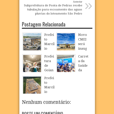
»
Anterior
Subprefeitura de Ponta de Pedras recebe
tubulação para escoamento das aguas
pluvias do loteamento São Pedro
Postagem Relacionada
Prefei
Novo
to
CMEI
Marcíl
será
io
inaug
Régio
urado
Prefei
Carret
realiz
em
tura
a da
a
São
de
Saúde
visita
Loure
Goian
da
técnic
nço e
a
Mulhe
a à
ampli
Prefei
realiz
r
área
a
to
a
inicia
que
oferta
Marcíl
Camp
atendi
receb
de
io
anha
mento
erá
educa
Régio
de
s em
empr
ção
visita
Nenhum comentário:
Multiv
Goian
esa
infanti
obras
acinaç
a com
metal
l em
da
ão
foco
POSTE UM COMENTÁRIO
úrgica
Goian