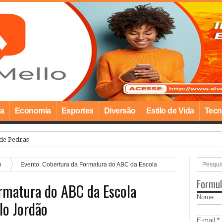
ia
Economia
Esportes
Diversão
Estilo de Vida
Tecn
o
Evento: Cobertura da Formatura do ABC da Escola
Formul
rmatura do ABC da Escola
Nome
lo Jordão
E-mail
*