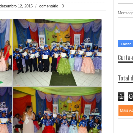
 dezembro 12, 2015
/
comentário : 0
Mensag
Curta-
Total 
1
0
Mais A