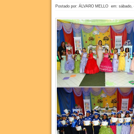
Postado por: ÁLVARO MELLO
em:
sábado,