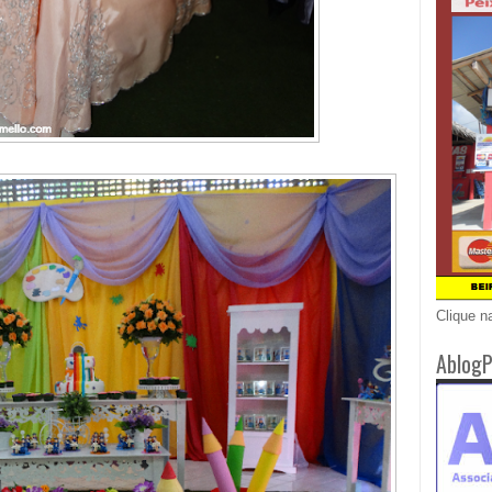
Clique n
AblogP