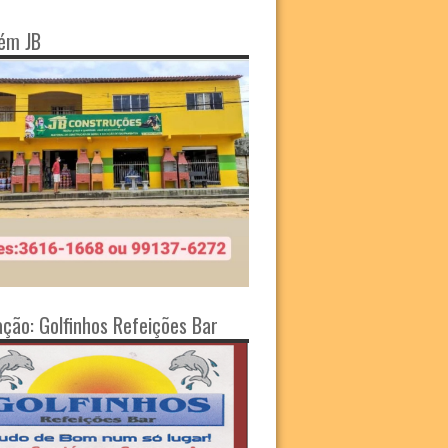
ém JB
ação: Golfinhos Refeições Bar