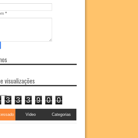
em
*
nos
de visualizações
3
3
3
9
0
0
cessado
Video
Categorias