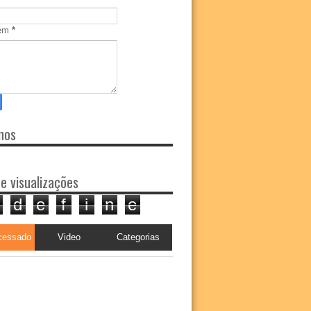
em
*
nos
de visualizações
d
e
f
i
n
e
cessado
Video
Categorias