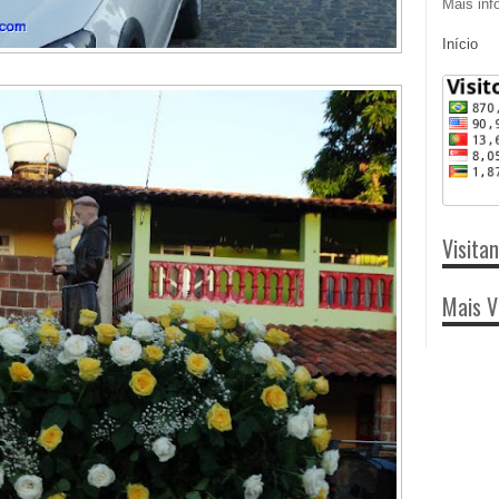
Mais inf
Início
Visita
Mais V