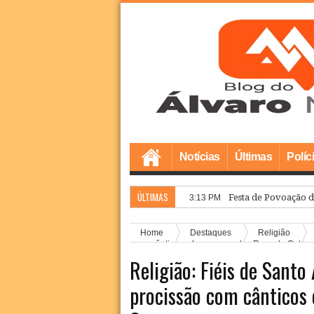
Notícias
Últimas
Políc
ÚLTIMAS
Festa de Povoação d
3:13 PM
Home
Destaques
Religião
com cânticos e Louvores pelas Ruas de Catua
Religião: Fiéis de Santo
procissão com cânticos 