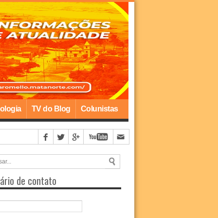
ologia
TV do Blog
Colunistas
 de Goiana
ário de contato