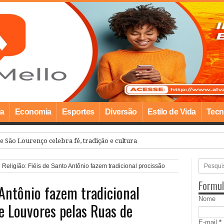
ia
Economia
Esportes
Diversão
Estilo de Vida
Tecn
e São Lourenço celebra fé, tradição e cultura na comunidade quilombola
Religião: Fiéis de Santo Antônio fazem tradicional procissão
ma
Formul
 Antônio fazem tradicional
Nome
e Louvores pelas Ruas de
E-mail
*