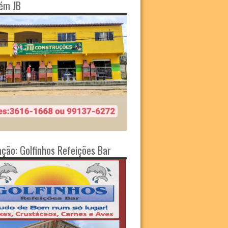
ém JB
ação: Golfinhos Refeições Bar