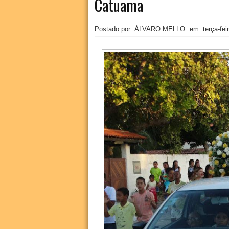
Catuama
Postado por: ÁLVARO MELLO
em:
terça-fei