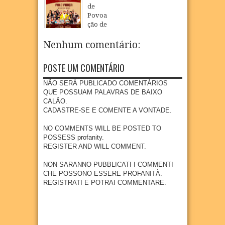
08
Aug
2026
de
GURA
Povoa
NOVO
ção de
CMEI
São
EM
Loure
Nenhum comentário:
POVO
nço
AÇÃO
celebr
DE
POSTE UM COMENTÁRIO
a fé,
SÃO
tradiç
LOUR
NÃO SERÁ PUBLICADO COMENTÁRIOS
ão e
ENÇO
QUE POSSUAM PALAVRAS DE BAIXO
cultur
CALÃO.
07
Aug
2026
a na
CADASTRE-SE E COMENTE A VONTADE.
comu
nidad
NO COMMENTS WILL BE POSTED TO
e
POSSESS profanity.
quilo
REGISTER AND WILL COMMENT.
mbola
de
NON SARANNO PUBBLICATI I COMMENTI
Goian
CHE POSSONO ESSERE PROFANITÀ.
a
REGISTRATI E POTRAI COMMENTARE.
07
Aug
2026