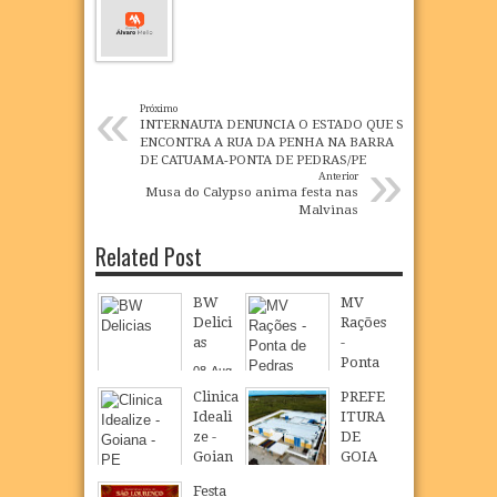
«
Próximo
INTERNAUTA DENUNCIA O ESTADO QUE SE
ENCONTRA A RUA DA PENHA NA BARRA
»
DE CATUAMA-PONTA DE PEDRAS/PE
Anterior
Musa do Calypso anima festa nas
Malvinas
Related Post
BW
MV
Delici
Rações
as
-
Ponta
08
Aug
de
2026
Clinica
PREFE
Pedra
Ideali
ITURA
s
ze -
DE
08
Aug
2026
Goian
GOIA
a - PE
NA
Festa
INAU