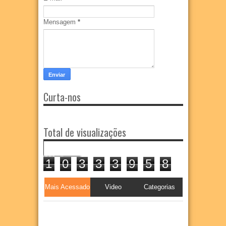
Mensagem
*
Curta-nos
Total de visualizações
1
0
3
3
3
9
5
8
Mais Acessado
Video
Categorias