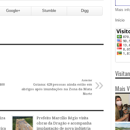
Mais inf
Google+
Stumble
Digg
Início
Visita
»
Anterior
400
Goiana: 428 pessoas ainda estão em
Mais V
abrigos após inundações na Zona da Mata
Norte
iza
Prefeito Marcílio Régio visita
obras da Dragão e acompanha
ica
implantação de nova indústria