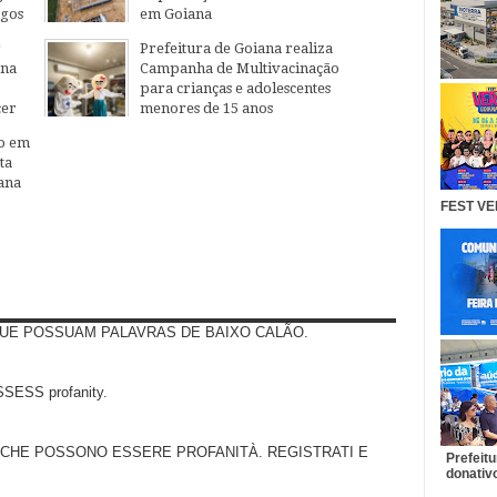
egos
em Goiana
27
Jul
2026
r
Prefeitura de Goiana realiza
ana
Campanha de Multivacinação
para crianças e adolescentes
cer
menores de 15 anos
04
Aug
2026
o em
ta
ana
FEST VE
UE POSSUAM PALAVRAS DE BAIXO CALÃO.
SS profanity.
 CHE POSSONO ESSERE PROFANITÀ. REGISTRATI E
Prefeit
donativo