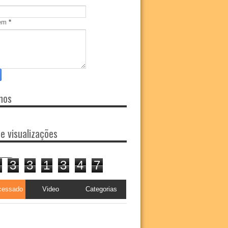
em
*
nos
de visualizações
3
3
1
3
4
7
cessado
Video
Categorias