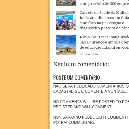
com previsão de 300 empr
20
Jul
2026
Carreta da Saúde da Mulhe
inicia atendimentos em Goi
com foco na prevenção e
diagnóstico precoce do cân
27
Jul
2026
Novo CMEI será inaugurad
São Lourenço e amplia ofer
de educação infantil em Goi
04
Aug
2026
Nenhum comentário:
POSTE UM COMENTÁRIO
NÃO SERÁ PUBLICADO COMENTÁRIOS Q
CADASTRE-SE E COMENTE A VONTADE.
NO COMMENTS WILL BE POSTED TO POSSE
REGISTER AND WILL COMMENT.
NON SARANNO PUBBLICATI I COMMENTI
POTRAI COMMENTARE.