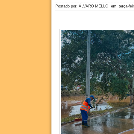
Postado por: ÁLVARO MELLO
em:
terça-fei