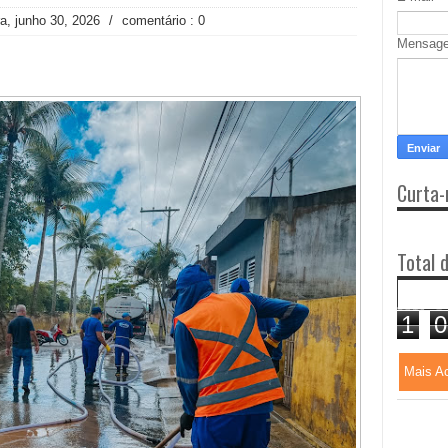
ra, junho 30, 2026
/
comentário : 0
Mensag
Curta-
Total 
1
0
Mais A