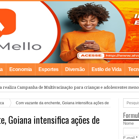
ia
Economia
Esportes
Diversão
Estilo de Vida
Tecn
a realiza Campanha de Multivacinação para crianças e adolescentes meno
ica
Com vazante da enchente, Goiana intensifica ações de
Formul
, Goiana intensifica ações de
Nome
E-mail
*