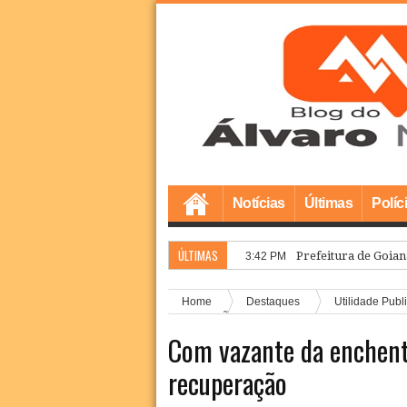
Notícias
Últimas
Políc
ÚLTIMAS
Prefeitura de Goian
3:42 PM
Home
Destaques
Utilidade Publ
recuperação
Com vazante da enchente
recuperação