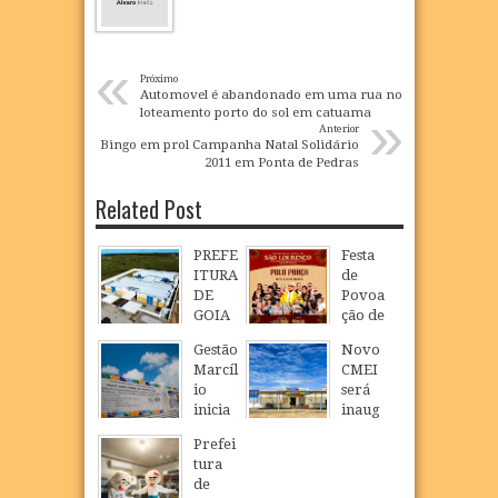
«
Próximo
Automovel é abandonado em uma rua no
»
loteamento porto do sol em catuama
Anterior
Bingo em prol Campanha Natal Solidário
2011 em Ponta de Pedras
Related Post
PREFE
Festa
ITURA
de
DE
Povoa
GOIA
ção de
NA
São
Gestão
Novo
INAU
Loure
Marcíl
CMEI
GURA
nço
io
será
NOVO
celebr
inicia
inaug
CMEI
a fé,
constr
urado
EM
tradiç
Prefei
ução
em
POVO
ão e
tura
de
São
AÇÃO
cultur
de
nova
Loure
DE
a na