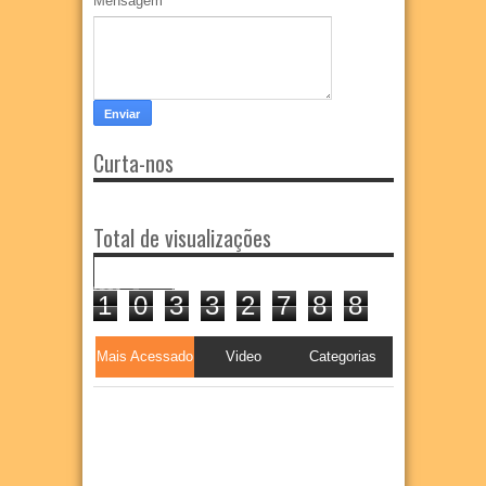
Mensagem
*
Curta-nos
Total de visualizações
1
0
3
3
2
7
8
8
Mais Acessado
Video
Categorias