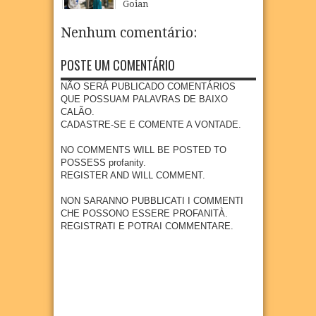
Goian
escola
nço e
SÃO
comu
a
públic
ampli
LOUR
nidad
realiz
Nenhum comentário:
a com
a
ENÇO
e
a
piscin
oferta
quilo
Camp
07
Aug
2026
a e
de
POSTE UM COMENTÁRIO
mbola
anha
quadr
educa
de
de
a em
ção
NÃO SERÁ PUBLICADO COMENTÁRIOS
Goian
Multiv
Povoa
infanti
QUE POSSUAM PALAVRAS DE BAIXO
a
acinaç
ção de
l em
CALÃO.
ão
07
Aug
2026
São
Goian
CADASTRE-SE E COMENTE A VONTADE.
para
Loure
a
crianç
nço
NO COMMENTS WILL BE POSTED TO
04
Aug
2026
as e
POSSESS profanity.
07
Aug
2026
adoles
REGISTER AND WILL COMMENT.
centes
meno
NON SARANNO PUBBLICATI I COMMENTI
res de
CHE POSSONO ESSERE PROFANITÀ.
15
REGISTRATI E POTRAI COMMENTARE.
anos
04
Aug
2026