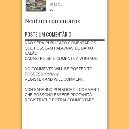
inicia
obras
oferta
acinaç
Marcíl
atendi
da
de
ão
io
mento
Dragã
educa
para
Régio
s em
o e
ção
crianç
realiz
Nenhum comentário:
Goian
acom
infanti
as e
a
a com
panha
l em
adoles
visita
foco
impla
POSTE UM COMENTÁRIO
Goian
centes
técnic
na
ntação
a
meno
a à
preve
de
NÃO SERÁ PUBLICADO COMENTÁRIOS
res de
área
04
Aug
2026
nção e
nova
QUE POSSUAM PALAVRAS DE BAIXO
15
que
diagn
indúst
CALÃO.
anos
receb
óstico
ria em
CADASTRE-SE E COMENTE A VONTADE.
erá
04
Aug
2026
preco
Goian
empr
ce do
a
NO COMMENTS WILL BE POSTED TO
esa
câncer
POSSESS profanity.
27
Jul
2026
metal
REGISTER AND WILL COMMENT.
27
Jul
2026
úrgica
com
NON SARANNO PUBBLICATI I COMMENTI
previs
CHE POSSONO ESSERE PROFANITÀ.
ão de
REGISTRATI E POTRAI COMMENTARE.
300
empr
egos
20
Jul
2026