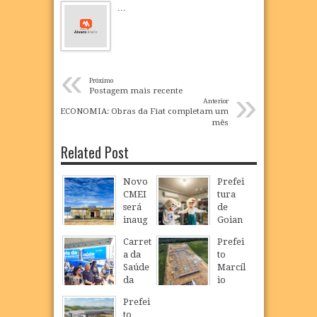
...
«
Próximo
»
Postagem mais recente
Anterior
ECONOMIA: Obras da Fiat completam um
mês
Related Post
Novo
Prefei
CMEI
tura
será
de
inaug
Goian
urado
a
Carret
Prefei
em
realiz
a da
to
São
a
Saúde
Marcíl
Loure
Camp
da
io
nço e
anha
Mulhe
Régio
ampli
de
Prefei
r
visita
a
Multiv
to