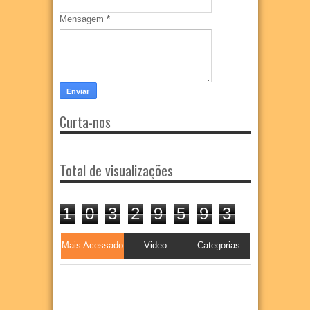
Mensagem
*
Curta-nos
Total de visualizações
1
0
3
2
9
5
9
3
Mais Acessado
Video
Categorias