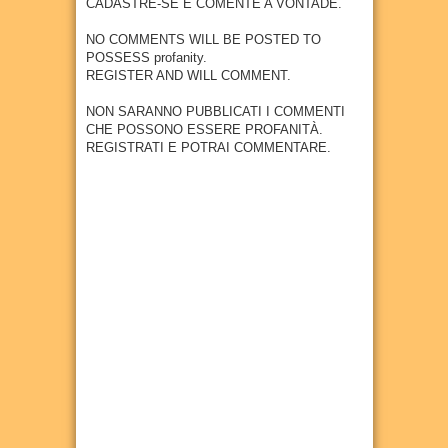
CADASTRE-SE E COMENTE A VONTADE.
erá
04
Aug
2026
preco
Goian
empr
ce do
a
NO COMMENTS WILL BE POSTED TO
esa
câncer
POSSESS profanity.
27
Jul
2026
metal
REGISTER AND WILL COMMENT.
27
Jul
2026
úrgica
com
NON SARANNO PUBBLICATI I COMMENTI
previs
CHE POSSONO ESSERE PROFANITÀ.
ão de
REGISTRATI E POTRAI COMMENTARE.
300
empr
egos
20
Jul
2026