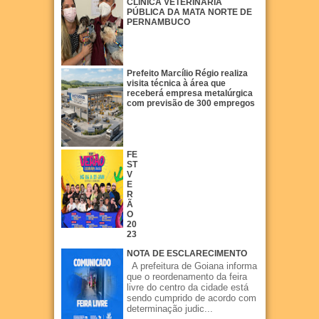
CLÍNICA VETERINÁRIA
PÚBLICA DA MATA NORTE DE
PERNAMBUCO
Prefeito Marcílio Régio realiza
visita técnica à área que
receberá empresa metalúrgica
com previsão de 300 empregos
FE
ST
V
E
R
Ã
O
20
23
NOTA DE ESCLARECIMENTO
A prefeitura de Goiana informa
que o reordenamento da feira
livre do centro da cidade está
sendo cumprido de acordo com
determinação judic...