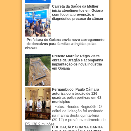
Carreta da Saúde da Mulher
inicia atendimentos em Goiana
com foco na prevenção e
diagnóstico precoce do câncer
Prefeitura de Goiana envia novo carregamento
de donativos para famílias atingidas pelas
chuvas
Prefeito Marcílio Régio visita
obras da Dragão e acompanha
implantação de nova indústria
em Goiana
Pernambuco: Paulo Câmara
autoriza construção de 126
quadras poliesportivas em 62
municípios
Fotos: Heudes Regis/SEI O
edital de licitação foi assinado
na manhã desta quinta-feira
(30.12) e prevê investimento de
R$ 130,9 milhões.
EDUCAÇÃO: GOIANA GANHA