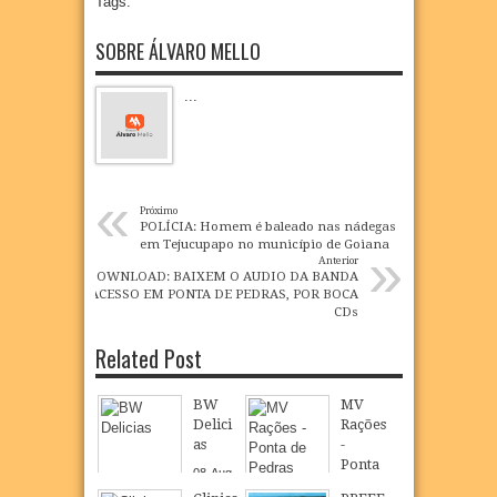
Tags:
SOBRE ÁLVARO MELLO
...
«
Próximo
POLÍCIA: Homem é baleado nas nádegas
em Tejucupapo no município de Goiana
»
Anterior
DOWNLOAD: BAIXEM O AUDIO DA BANDA
ACESSO EM PONTA DE PEDRAS, POR BOCA
CDs
Related Post
BW
MV
Delici
Rações
as
-
Ponta
08
Aug
de
2026