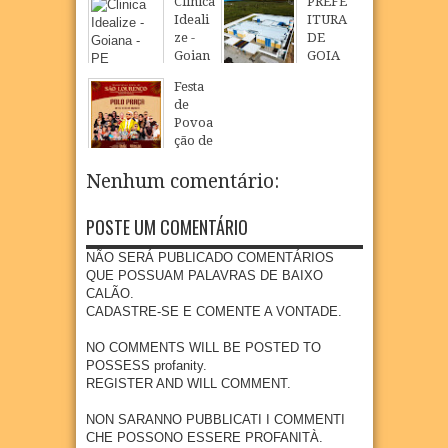
Clinica
PREFE
Pedra
Ideali
ITURA
s
ze -
DE
08
Aug
2026
Goian
GOIA
a - PE
NA
Festa
INAU
08
Aug
2026
de
GURA
Povoa
NOVO
ção de
CMEI
São
EM
Loure
Nenhum comentário:
POVO
nço
AÇÃO
celebr
DE
POSTE UM COMENTÁRIO
a fé,
SÃO
tradiç
LOUR
NÃO SERÁ PUBLICADO COMENTÁRIOS
ão e
ENÇO
QUE POSSUAM PALAVRAS DE BAIXO
cultur
CALÃO.
07
Aug
2026
a na
CADASTRE-SE E COMENTE A VONTADE.
comu
nidad
NO COMMENTS WILL BE POSTED TO
e
POSSESS profanity.
quilo
REGISTER AND WILL COMMENT.
mbola
de
NON SARANNO PUBBLICATI I COMMENTI
Goian
CHE POSSONO ESSERE PROFANITÀ.
a