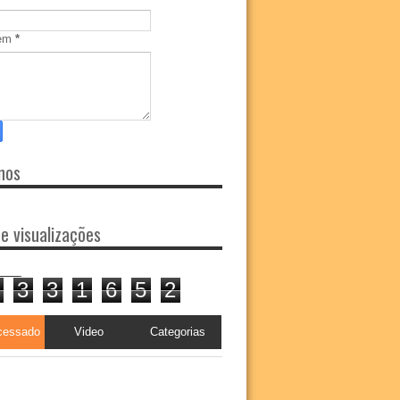
em
*
nos
de visualizações
3
3
1
6
5
2
cessado
Video
Categorias