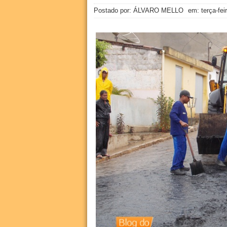
Postado por: ÁLVARO MELLO
em:
terça-fei