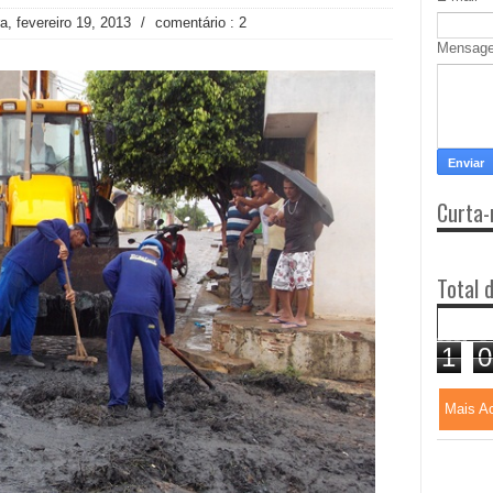
ra, fevereiro 19, 2013
/
comentário : 2
Mensag
Curta-
Total 
1
0
Mais A