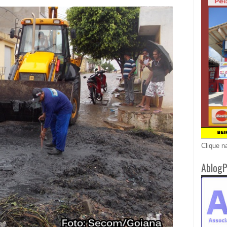
Clique n
AblogP