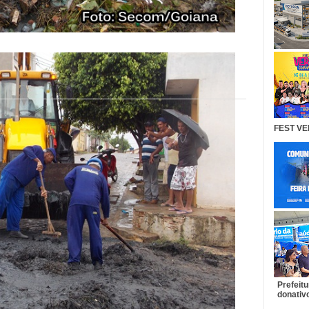
FEST VE
Prefeit
donativo