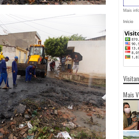
Mais inf
Início
Visita
Mais V