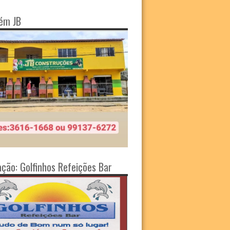
ém JB
ação: Golfinhos Refeições Bar