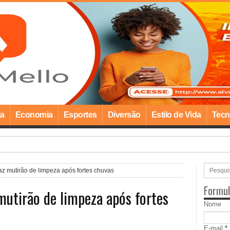
ia
Economia
Esportes
Diversão
Estilo de Vida
Tecn
na realiza Campanha de Multivacinação par
az mutirão de limpeza após fortes chuvas
Formul
mutirão de limpeza após fortes
Nome
E-mail
*