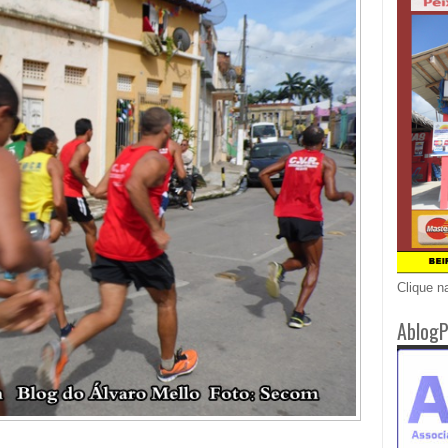
Clique n
AblogP