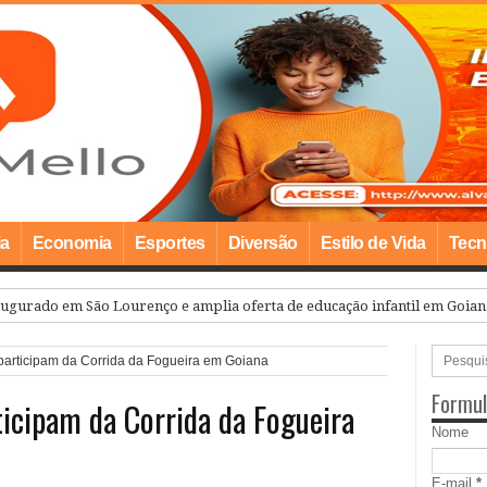
ia
Economia
Esportes
Diversão
Estilo de Vida
Tecn
 participam da Corrida da Fogueira em Goiana
Formul
ticipam da Corrida da Fogueira
Nome
E-mail
*