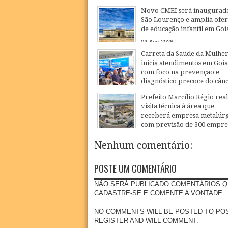
Novo CMEI será inaugurad
São Lourenço e amplia ofer
de educação infantil em Goi
04
Aug
2026
Carreta da Saúde da Mulhe
inicia atendimentos em Goi
com foco na prevenção e
diagnóstico precoce do cân
27
Jul
2026
Prefeito Marcílio Régio real
visita técnica à área que
receberá empresa metalúrg
com previsão de 300 empr
20
Jul
2026
Nenhum comentário:
POSTE UM COMENTÁRIO
NÃO SERÁ PUBLICADO COMENTÁRIOS Q
CADASTRE-SE E COMENTE A VONTADE.
NO COMMENTS WILL BE POSTED TO POSSE
REGISTER AND WILL COMMENT.