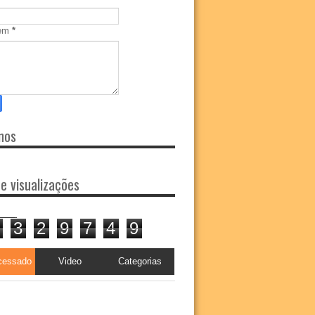
em
*
nos
de visualizações
3
2
9
7
4
9
cessado
Video
Categorias