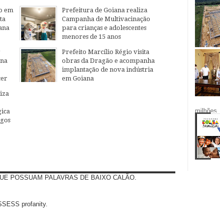
o em
Prefeitura de Goiana realiza
ta
Campanha de Multivacinação
ana
para crianças e adolescentes
menores de 15 anos
04
Aug
2026
r
Prefeito Marcílio Régio visita
ana
obras da Dragão e acompanha
implantação de nova indústria
cer
em Goiana
27
Jul
2026
iza
milhões.
ica
egos
UE POSSUAM PALAVRAS DE BAIXO CALÃO.
SS profanity.