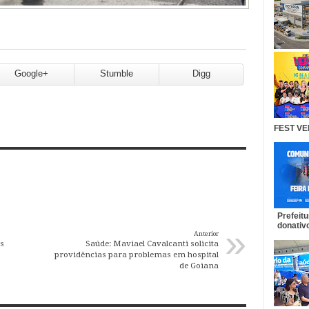
Google+
Stumble
Digg
FEST VE
Prefeit
donativo
»
Anterior
s
Saúde: Maviael Cavalcanti solicita
providências para problemas em hospital
de Goiana