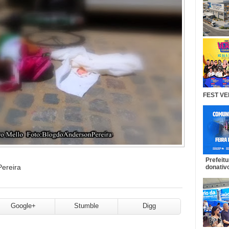
FEST VE
Prefeit
ereira
donativo
Google+
Stumble
Digg