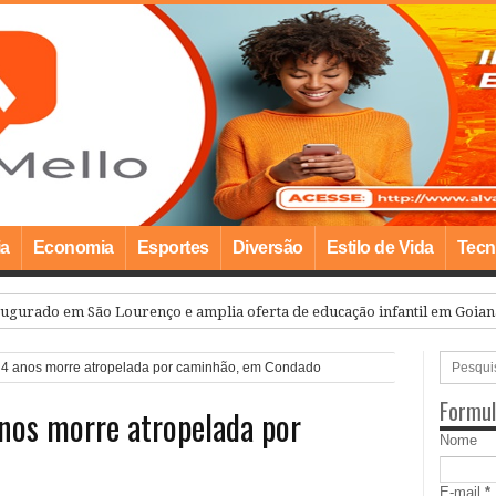
ia
Economia
Esportes
Diversão
Estilo de Vida
Tecn
ugurado em São Lourenço e amplia oferta de educação infantil em Goian
 4 anos morre atropelada por caminhão, em Condado
Formul
nos morre atropelada por
Nome
E-mail
*