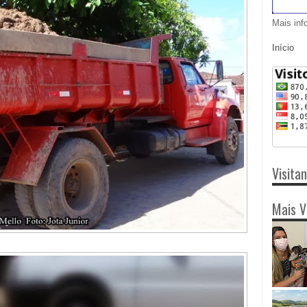
Mais inf
Início
Visita
Mais V