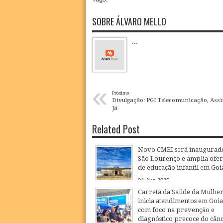
SOBRE ÁLVARO MELLO
...
«
Próximo
Divulgação: PGI Telecomunicação, Assi
Já
Related Post
Novo CMEI será inaugurad
São Lourenço e amplia ofer
de educação infantil em Goi
04
Aug
2026
Carreta da Saúde da Mulhe
inicia atendimentos em Goi
com foco na prevenção e
diagnóstico precoce do cân