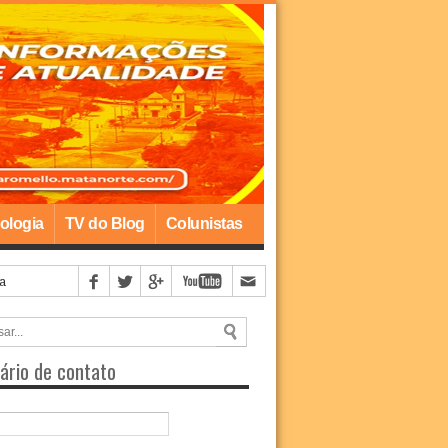
ologia
TV do Blog
Colunistas
a
ário de contato