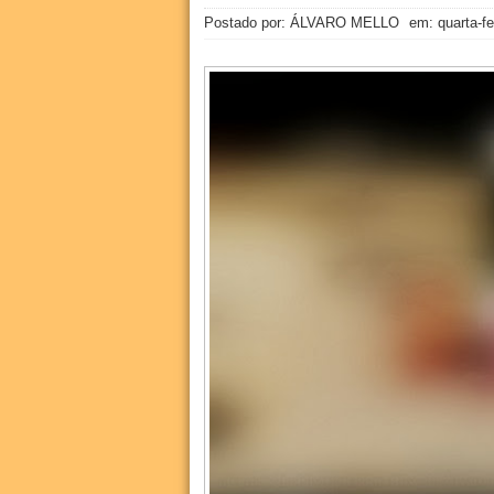
Postado por: ÁLVARO MELLO
em:
quarta-f