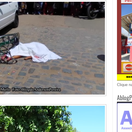
Clique n
AblogP