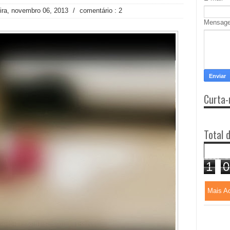
eira, novembro 06, 2013
/
comentário : 2
Mensag
Curta-
Total 
1
0
Mais A