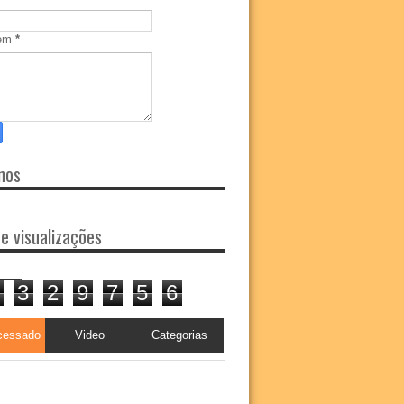
em
*
nos
de visualizações
3
2
9
7
5
6
cessado
Video
Categorias