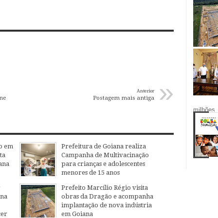
»
Anterior
ne
Postagem mais antiga
milhões.
o em
Prefeitura de Goiana realiza
ta
Campanha de Multivacinação
ana
para crianças e adolescentes
menores de 15 anos
04
Aug
2026
r
Prefeito Marcílio Régio visita
ana
obras da Dragão e acompanha
implantação de nova indústria
cer
em Goiana