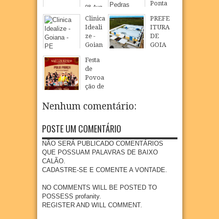
Ponta
08
Aug
de
2026
Clinica
PREFE
Pedra
Ideali
ITURA
s
ze -
DE
08
Aug
2026
Goian
GOIA
a - PE
NA
Festa
INAU
08
Aug
2026
de
GURA
Povoa
NOVO
ção de
CMEI
São
EM
Loure
Nenhum comentário:
POVO
nço
AÇÃO
celebr
DE
POSTE UM COMENTÁRIO
a fé,
SÃO
tradiç
LOUR
NÃO SERÁ PUBLICADO COMENTÁRIOS
ão e
ENÇO
QUE POSSUAM PALAVRAS DE BAIXO
cultur
CALÃO.
07
Aug
2026
a na
CADASTRE-SE E COMENTE A VONTADE.
comu
nidad
NO COMMENTS WILL BE POSTED TO
e
POSSESS profanity.
quilo
REGISTER AND WILL COMMENT.
mbola
de