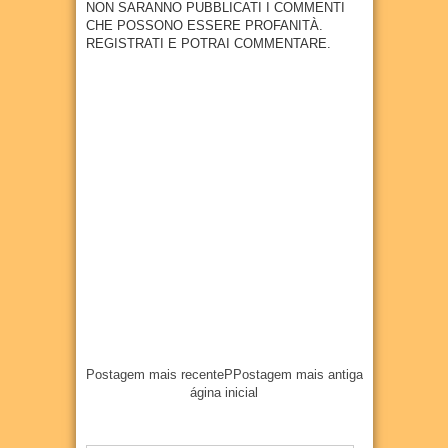
NON SARANNO PUBBLICATI I COMMENTI
Goian
CHE POSSONO ESSERE PROFANITÀ.
a
REGISTRATI E POTRAI COMMENTARE.
07
Aug
2026
Postagem mais recente
P
Postagem mais antiga
ágina inicial