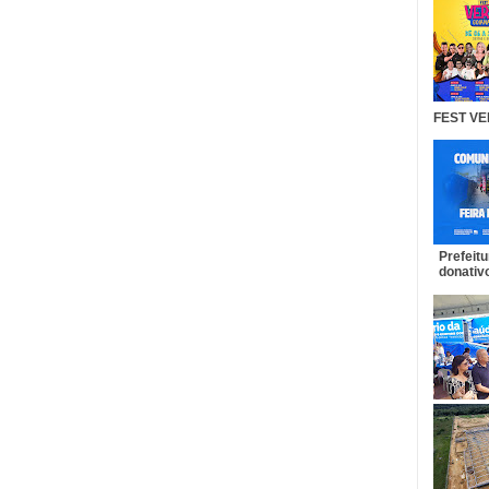
FEST VE
Prefeit
donativo