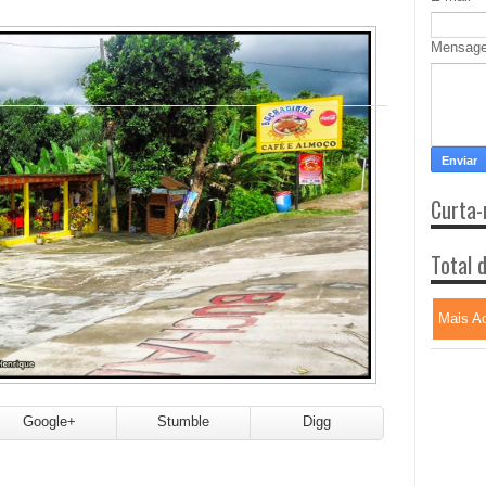
Mensag
Curta-
Total 
Mais A
Google+
Stumble
Digg