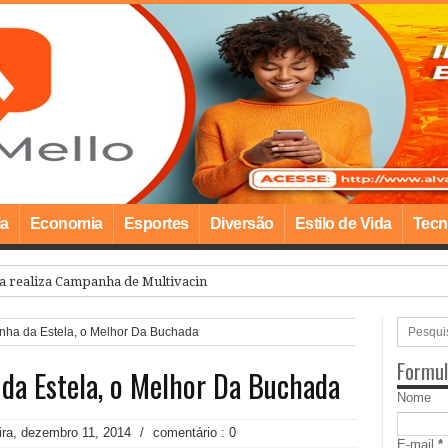
ia
Economia
Esportes
Diversão
Estilo de Vida
Tecn
a realiza Campanha de Multivacinação para crianças e adolescentes meno
nha da Estela, o Melhor Da Buchada
Formul
da Estela, o Melhor Da Buchada
Nome
eira, dezembro 11, 2014
/
comentário : 0
E-mail
*