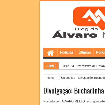
Notícias
Últimas
Políc
ÚLTIMAS
Prefeitura de Goian
3:42 PM
Home
Unlabelled
Divulgação: Buchadi
Divulgação: Buchadinha 
Postado por: ÁLVARO MELLO
em:
quinta-f