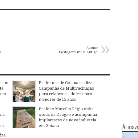
»
Anterior
a
Postagem mais antiga
o em
Prefeitura de Goiana realiza
ta
Campanha de Multivacinação
ana
para crianças e adolescentes
menores de 15 anos
04
Aug
2026
r
Prefeito Marcílio Régio visita
ana
obras da Dragão e acompanha
implantação de nova indústria
Armaz
cer
em Goiana
27
Jul
2026
iza