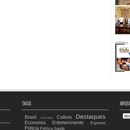
milhões.
TAGS
ARQU
Destaques
Brasil
Cultura
Colunista
Economia
Entretenimento
Esportes
Polícia
Política
Saúde