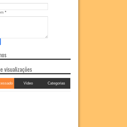
em
*
nos
de visualizações
cessado
Video
Categorias