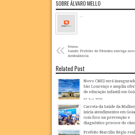
SOBRE ÁLVARO MELLO
...
«
Próximo
Saúde: Prefeito de Pitimbu entrega nov
Ambulância
Related Post
Novo CMEI será inaugurad
São Lourenço e amplia ofer
de educação infantil em Goi
04
Aug
2026
Carreta da Saúde da Mulhe
inicia atendimentos em Goi
com foco na prevenção e
diagnóstico precoce do cân
27
Jul
2026
Prefeito Marcílio Régio real