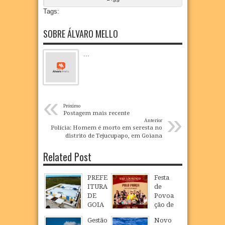
Tags:
SOBRE ÁLVARO MELLO
...
«
Próximo
»
Postagem mais recente
Anterior
Polícia: Homem é morto em seresta no
distrito de Tejucupapo, em Goiana
Related Post
PREFE
Festa
ITURA
de
DE
Povoa
GOIA
ção de
NA
São
Gestão
Novo
INAU
Loure