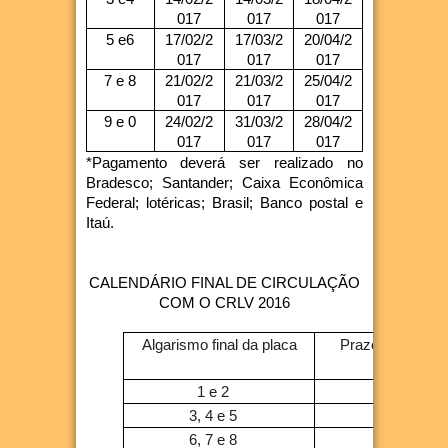
017
017
017
5 e6
17/02/2
17/03/2
20/04/2
017
017
017
7 e 8
21/02/2
21/03/2
25/04/2
017
017
017
9 e 0
24/02/2
31/03/2
28/04/2
017
017
017
*Pagamento deverá ser realizado no
Bradesco; Santander; Caixa Econômica
Federal; lotéricas; Brasil; Banco postal e
Itaú.
CALENDÁRIO FINAL DE CIRCULAÇÃO
COM O CRLV 2016
Algarismo final da placa
Prazo final para
an
1 e 2
3, 4 e 5
6, 7 e 8