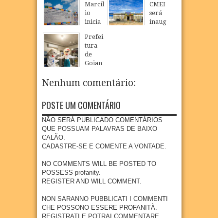
Marcíl
CMEI
GURA
nço
io
será
NOVO
celebr
inicia
inaug
CMEI
a fé,
constr
urado
EM
tradiç
Prefei
ução
em
POVO
ão e
tura
de
São
AÇÃO
cultur
de
nova
Loure
DE
a na
Goian
escola
nço e
SÃO
comu
a
públic
ampli
LOUR
nidad
realiz
Nenhum comentário:
a com
a
ENÇO
e
a
piscin
oferta
quilo
Camp
07
Aug
2026
a e
de
POSTE UM COMENTÁRIO
mbola
anha
quadr
educa
de
de
a em
ção
NÃO SERÁ PUBLICADO COMENTÁRIOS
Goian
Multiv
Povoa
infanti
QUE POSSUAM PALAVRAS DE BAIXO
a
acinaç
ção de
l em
CALÃO.
ão
07
Aug
2026
São
Goian
CADASTRE-SE E COMENTE A VONTADE.
para
Loure
a
crianç
nço
NO COMMENTS WILL BE POSTED TO
04
Aug
2026
as e
POSSESS profanity.
07
Aug
2026
adoles
REGISTER AND WILL COMMENT.
centes
meno
NON SARANNO PUBBLICATI I COMMENTI
res de
CHE POSSONO ESSERE PROFANITÀ.
15
REGISTRATI E POTRAI COMMENTARE.