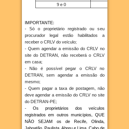
9 e 0
A
IMPORTANTE:
- Só o proprietário registrado ou seu
procurador legal estão habilitados a
receber o CRLV do veículo;
- Quem agendar a emissão do CRLV no
site do DETRAN, não receberá o CRLV
em casa;
- Não é possível pegar o CRLV no
DETRAN, sem agendar a emissão do
mesmo;
- Quem pagar a taxa de postagem, não
deve agendar a emissão do CRLV no site
do DETRAN-PE;
-
Os proprietários dos veículos
registrados em outros municípios, QUE
NÃO SEJAM os de Recife, Olinda,
Jaboatão, Paulista, Abreu e Lima, Cabo de