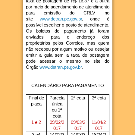
taxa de postagem de
R$ 16,87
e a outra
por meio de agendamento de atendimento
para emissão do CRLV no
site
www.detran.pe.gov.br
, onde é
possível escolher o posto de atendimento.
Os boletos de pagamento já foram
enviados para o endereço dos
proprietários pelos Correios, mas quem
não recebeu por algum motivo ou desejar
emitir a guia sem a taxa de postagem
pode acessar o mesmo no site do
Órgão
www.detran.pe.gov.br
.
CALENDÁRIO PARA PAGAMENTO
Final de
Parcela
2ª cota
3ª cota
placa
única
ou 1ª
cota
1 e 2
09/02/2
09/03/2
11/04/2
017
017
017
3 e4
14/02/2
14/03/2
18/04/2