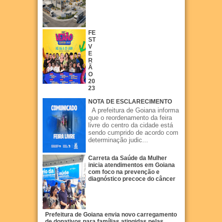
FE
ST
V
E
R
Ã
O
20
23
NOTA DE ESCLARECIMENTO
A prefeitura de Goiana informa
que o reordenamento da feira
livre do centro da cidade está
sendo cumprido de acordo com
determinação judic...
Carreta da Saúde da Mulher
inicia atendimentos em Goiana
com foco na prevenção e
diagnóstico precoce do câncer
Prefeitura de Goiana envia novo carregamento
de donativos para famílias atingidas pelas