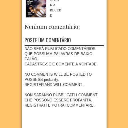
e e
simbó
ão e
Saboe
NA
Trans
lico
cultur
ira
RECEB
petro
pelos
a na
E
17
Jun
2026
oferec
186
comu
CINEA
em
anos
nidad
STA
Nenhum comentário:
curso
de
e
PAUL
gratui
emanc
quilo
O
to de
ipação
POSTE UM COMENTÁRIO
mbola
TARS
conser
polític
de
O
vação
a após
NÃO SERÁ PUBLICADO COMENTÁRIOS
Goian
LINS
de
fortes
QUE POSSUAM PALAVRAS DE BAIXO
a
PARA
acerv
chuva
CALÃO.
EXIBI
07
Aug
2026
os em
s
CADASTRE-SE E COMENTE A VONTADE.
ÇÃO
Goian
05
May
2026
DO
a-PE
NO COMMENTS WILL BE POSTED TO
DOCU
POSSESS profanity.
15
Jun
2026
MENT
REGISTER AND WILL COMMENT.
ÁRIO
“AÇÚC
NON SARANNO PUBBLICATI I COMMENTI
AR E
CHE POSSONO ESSERE PROFANITÀ.
SUOR
REGISTRATI E POTRAI COMMENTARE.
”
27
Apr
2026