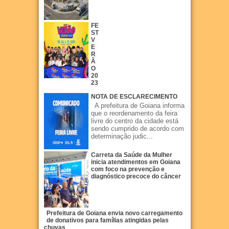
FE
ST
V
E
R
Ã
O
20
23
NOTA DE ESCLARECIMENTO
A prefeitura de Goiana informa
que o reordenamento da feira
livre do centro da cidade está
sendo cumprido de acordo com
determinação judic...
Carreta da Saúde da Mulher
inicia atendimentos em Goiana
com foco na prevenção e
diagnóstico precoce do câncer
Prefeitura de Goiana envia novo carregamento
de donativos para famílias atingidas pelas
chuvas