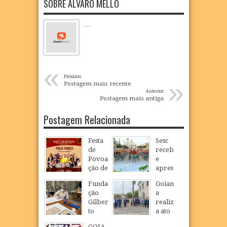
SOBRE ÁLVARO MELLO
...
«
Próximo
»
Postagem mais recente
Anterior
Postagem mais antiga
Postagem Relacionada
Festa
Sesc
de
receb
Povoa
e
ção de
apres
São
entaçã
Funda
Goian
Loure
o das
ção
a
nço
banda
Gilber
realiz
celebr
s
to
a ato
a fé,
Curica
Freyr
cívico
tradiç
e
GOIA