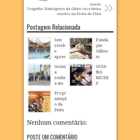
»
Anterior
Tragédia: Helicóptero da Globo cai e deixa
mortos na Praia do Pina
Postagem Relacionada
Sesc
Funda
receb
ção
e
Gilber
apres
to
entaçã
Freyr
Goian
GOIA
o das
e e
a
NA
banda
Trans
realiz
RECEB
s
petro
a ato
E
Curica
oferec
cívico
CINEA
e
em
Progr
simbó
STA
Saboe
curso
amaçã
lico
PAUL
ira
gratui
o da
pelos
O
to de
Festa
17
Jun
2026
186
TARS
conser
33ª
anos
O
vação
Festa
Nenhum comentário:
de
LINS
de
das
emanc
PARA
acerv
Heroi
ipação
EXIBI
POSTE UM COMENTÁRIO
os em
nas de
polític
ÇÃO