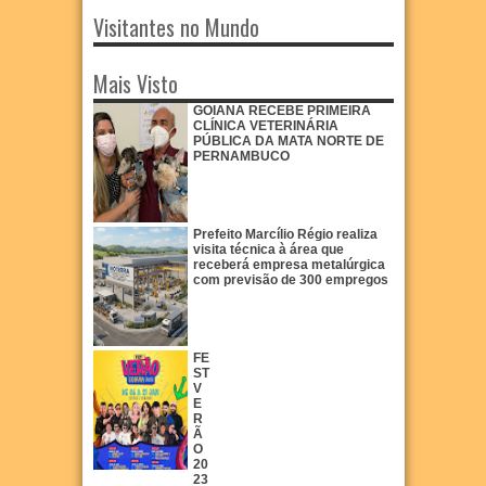
Visitantes no Mundo
Mais Visto
GOIANA RECEBE PRIMEIRA
CLÍNICA VETERINÁRIA
PÚBLICA DA MATA NORTE DE
PERNAMBUCO
Prefeito Marcílio Régio realiza
visita técnica à área que
receberá empresa metalúrgica
com previsão de 300 empregos
FE
ST
V
E
R
Ã
O
20
23