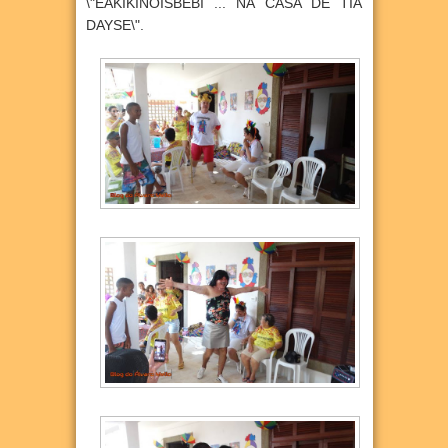
\"ÉAKIKINÓISBEBI ... NA CASA DE TIA
DAYSE\".