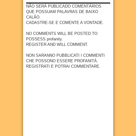
Goian
Tajuc
a após
DO
NÃO SERÁ PUBLICADO COMENTÁRIOS
a-PE
upapo
fortes
DOCU
QUE POSSUAM PALAVRAS DE BAIXO
15
Jun
2026
chuva
MENT
CALÃO.
17
Apr
2026
s
ÁRIO
CADASTRE-SE E COMENTE A VONTADE.
“AÇÚC
05
May
2026
AR E
NO COMMENTS WILL BE POSTED TO
SUOR
POSSESS profanity.
”
REGISTER AND WILL COMMENT.
27
Apr
2026
NON SARANNO PUBBLICATI I COMMENTI
CHE POSSONO ESSERE PROFANITÀ.
REGISTRATI E POTRAI COMMENTARE.