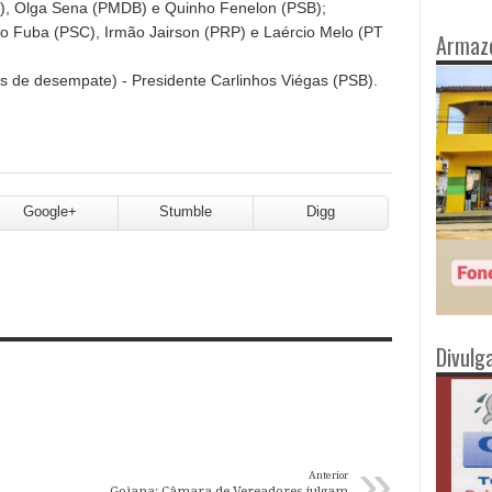
), Olga Sena (PMDB) e Quinho Fenelon (PSB);
o Fuba (PSC), Irmão Jairson (PRP) e Laércio Melo (PT
Armaz
de desempate) - Presidente Carlinhos Viégas (PSB).
Google+
Stumble
Digg
Divulg
»
Anterior
Goiana: Câmara de Vereadores julgam