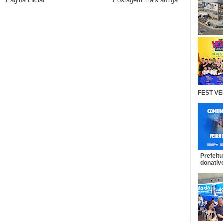
Página inicial
Postagem mais antiga
FEST VE
Prefeit
donativo