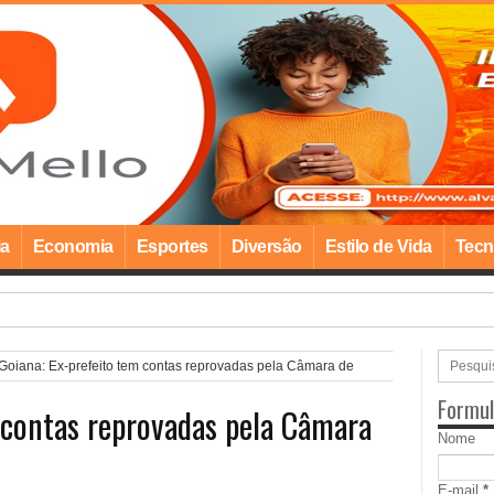
ia
Economia
Esportes
Diversão
Estilo de Vida
Tecn
égio visita obras da Drag
Goiana: Ex-prefeito tem contas reprovadas pela Câmara de
Formul
 contas reprovadas pela Câmara
Nome
E-mail
*