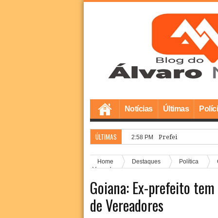
Notícias
Últimas
Políc
ÚLTIMAS
Prefeito Marcílio R
2:58 PM
Home
Destaques
Política
Vereadores
Goiana: Ex-prefeito tem
de Vereadores