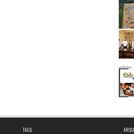
milhões.
TAGS
ARQU