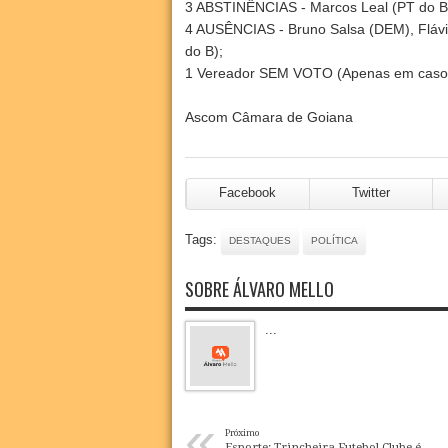
3 ABSTINÊNCIAS - Marcos Leal (PT do B
4 AUSÊNCIAS - Bruno Salsa (DEM), Flávi
do B);
1 Vereador SEM VOTO (Apenas em casos 
Ascom Câmara de Goiana
Facebook
Twitter
Tags:
DESTAQUES
POLÍTICA
SOBRE ÁLVARO MELLO
...
«
Próximo
Esporte: Trincheira Futebol Clube é