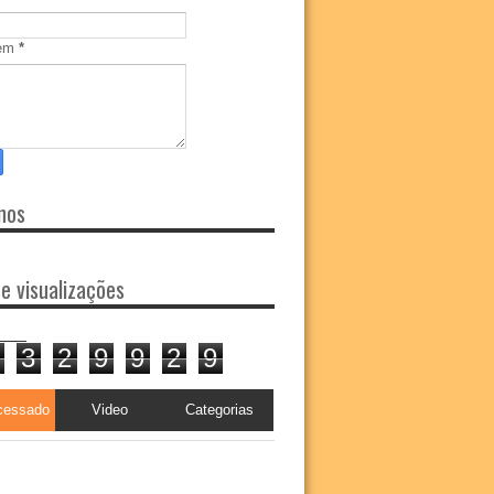
em
*
nos
de visualizações
3
2
9
9
2
9
cessado
Video
Categorias