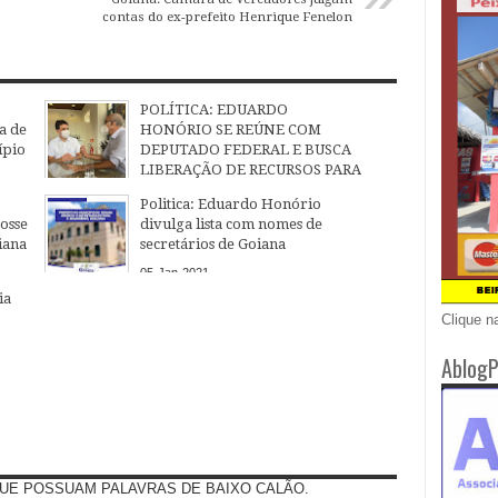
contas do ex-prefeito Henrique Fenelon
POLÍTICA: EDUARDO
a de
HONÓRIO SE REÚNE COM
ípio
DEPUTADO FEDERAL E BUSCA
LIBERAÇÃO DE RECURSOS PARA
GOIANA
Politica: Eduardo Honório
08
Nov
2021
osse
divulga lista com nomes de
iana
secretários de Goiana
05
Jan
2021
ia
Clique n
AblogP
UE POSSUAM PALAVRAS DE BAIXO CALÃO.