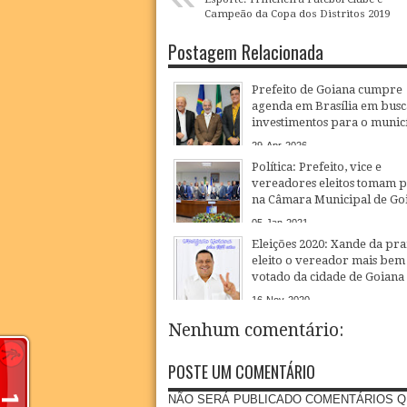
Campeão da Copa dos Distritos 2019
Postagem Relacionada
Prefeito de Goiana cumpre
agenda em Brasília em busc
investimentos para o munic
29
Apr
2026
Política: Prefeito, vice e
vereadores eleitos tomam p
na Câmara Municipal de Go
05
Jan
2021
Eleições 2020: Xande da pra
eleito o vereador mais bem
votado da cidade de Goiana
16
Nov
2020
Nenhum comentário:
POSTE UM COMENTÁRIO
NÃO SERÁ PUBLICADO COMENTÁRIOS Q