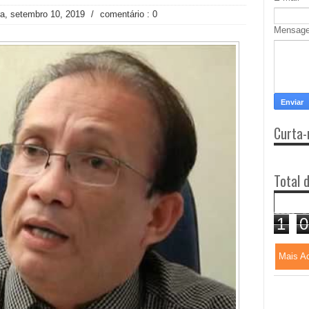
ira, setembro 10, 2019
/
comentário : 0
Mensag
Curta-
Total 
1
0
Mais A