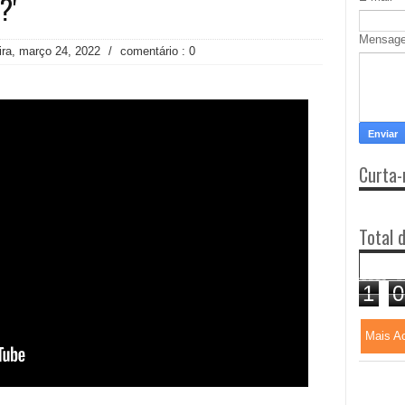
?'
Mensag
eira, março 24, 2022
/
comentário : 0
Curta-
Total 
1
0
Mais A