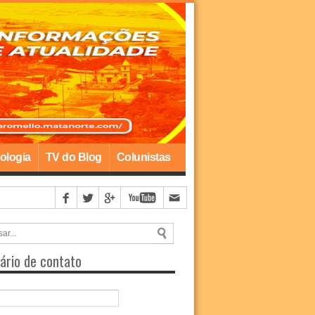
ologia
TV do Blog
Colunistas
res de 15 anos
ário de contato