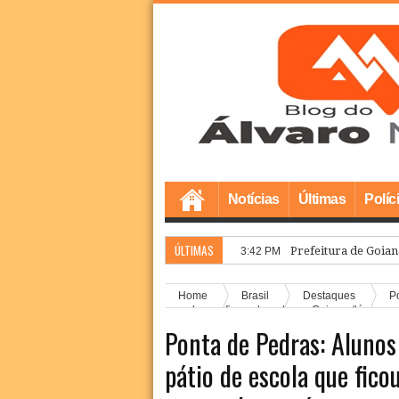
Notícias
Últimas
Políc
ÚLTIMAS
Prefeitura de Goian
3:42 PM
Home
Brasil
Destaques
Po
escola que ficou alagado em Goiana; 'tá pens
Ponta de Pedras: Alunos
pátio de escola que fico