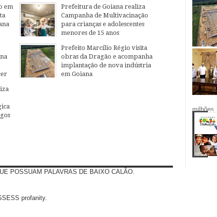
o em
Prefeitura de Goiana realiza
ta
Campanha de Multivacinação
ana
para crianças e adolescentes
menores de 15 anos
04
Aug
2026
r
Prefeito Marcílio Régio visita
ana
obras da Dragão e acompanha
implantação de nova indústria
cer
em Goiana
27
Jul
2026
iza
ica
milhões.
egos
UE POSSUAM PALAVRAS DE BAIXO CALÃO.
SS profanity.