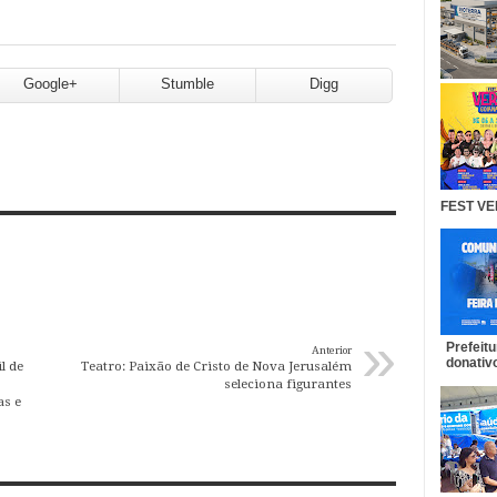
Google+
Stumble
Digg
FEST VE
»
Prefeit
Anterior
donativo
l de
Teatro: Paixão de Cristo de Nova Jerusalém
seleciona figurantes
as e