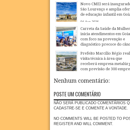
Novo CMEI será inaugurad
São Lourenço e amplia ofer
de educação infantil em Goi
04
Aug
2026
Carreta da Saúde da Mulhe
inicia atendimentos em Goi
com foco na prevenção e
diagnóstico precoce do cân
27
Jul
2026
Prefeito Marcílio Régio real
visita técnica à área que
receberá empresa metalúrg
com previsão de 300 empr
20
Jul
2026
Nenhum comentário:
POSTE UM COMENTÁRIO
NÃO SERÁ PUBLICADO COMENTÁRIOS Q
CADASTRE-SE E COMENTE A VONTADE.
NO COMMENTS WILL BE POSTED TO POSSE
REGISTER AND WILL COMMENT.