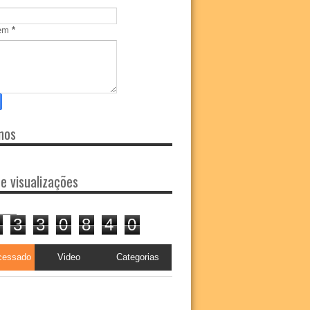
em
*
nos
de visualizações
3
3
0
8
4
0
cessado
Video
Categorias