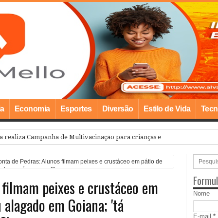
ia
Economia
Esportes
Diversão
Estilo de Vida
Tecn
a realiza Campanha de Multivacinação para crianças e adolescentes meno
nta de Pedras: Alunos filmam peixes e crustáceo em pátio de
ando que é pequeno?'
Formul
 filmam peixes e crustáceo em
Nome
u alagado em Goiana; 'tá
E-mail
*