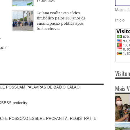
17
Jun
2026
Mais inf
Goiana realiza ato cívico
simbólico pelos 186 anos de
Início
emancipação política após
fortes chuvas
05
May
2026
A
ÁRIO
Visita
Mais V
UE POSSUAM PALAVRAS DE BAIXO CALÃO.
SS profanity.
 CHE POSSONO ESSERE PROFANITÀ. REGISTRATI E