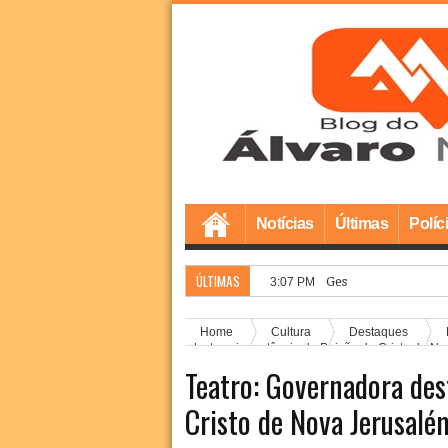
Notícias
Últimas
Políc
ÚLTIMAS
Gestão Marcílio inic
3:07 PM
Home
Cultura
Destaques
destaca importância da Paixão de Cristo de 
Teatro: Governadora des
Cristo de Nova Jerusal