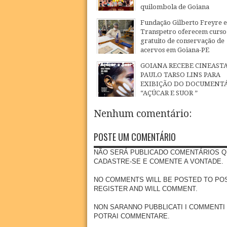
quilombola de Goiana
07
Aug
2026
Fundação Gilberto Freyre e
Transpetro oferecem curso
gratuito de conservação de
acervos em Goiana-PE
15
Jun
2026
GOIANA RECEBE CINEAST
PAULO TARSO LINS PARA
EXIBIÇÃO DO DOCUMENT
“AÇÚCAR E SUOR ”
27
Apr
2026
Nenhum comentário:
POSTE UM COMENTÁRIO
NÃO SERÁ PUBLICADO COMENTÁRIOS Q
CADASTRE-SE E COMENTE A VONTADE.
NO COMMENTS WILL BE POSTED TO POSSE
REGISTER AND WILL COMMENT.
NON SARANNO PUBBLICATI I COMMENTI
POTRAI COMMENTARE.