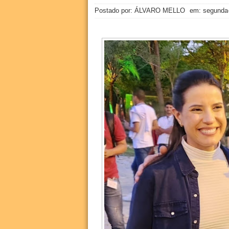
Postado por: ÁLVARO MELLO
em:
segunda-f