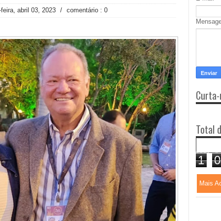
eira, abril 03, 2023
/
comentário : 0
Mensag
Curta-
Total 
1
0
Mais A