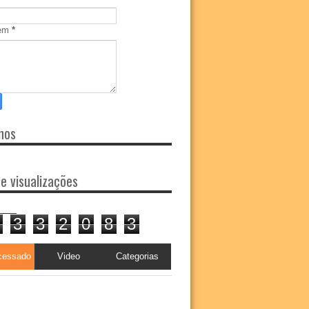
em
*
nos
de visualizações
3
3
2
0
8
3
cessado
Video
Categorias