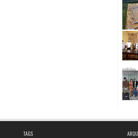
milhões.
TAGS
ARQU