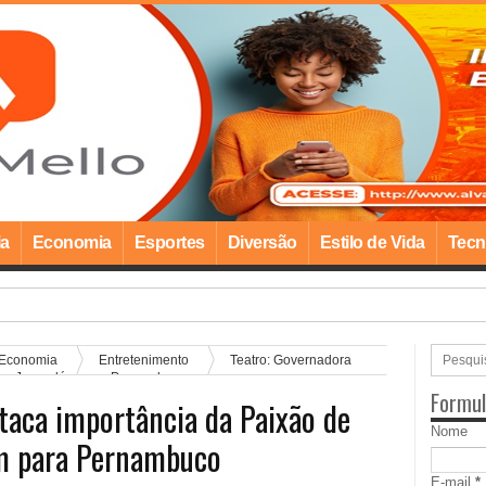
ia
Economia
Esportes
Diversão
Estilo de Vida
Tecn
ia construção de nova es
Economia
Entretenimento
Teatro: Governadora
Nova Jerusalém para Pernambuco
Formul
taca importância da Paixão de
Nome
ém para Pernambuco
E-mail
*